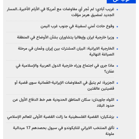
غريب آبادي: لم نُجرِ أي مفاوضات مع أمريكا في الأيام الأخيرة..المسار
الجديد لمضيق هرمز مؤقت
وقوع حادث أمني لسفينة في جنوب غرب اليمن
وزيرا خارجية ايران وإيطاليا يتشاوران بشأن الأوضاع في المنطقة
الخارجية الايرانية: البيان المشترك بين إيران وعُمان في مرحلة
الصياغة النهائية
ماذا جرى في اجتماع وزراء خارجية الدول العربية والإسلامية في
عمّان؟
الجزيرة: لم يتبقّ في المفاوضات الإيرانية-العُمانية سوى قضية أو
قضيتين عالقتين
اللواء جاويدان: سكان المناطق الحدودية هم خط الدفاع الأول عن
حدود البلاد
بزشكيان: القضية الفلسطينية ما زالت القضية الأولى للعالم الإسلامي
تألق المنتخب الايراني للتايكوندو في سيول بحصدهم 17 ميدالية
ملونة