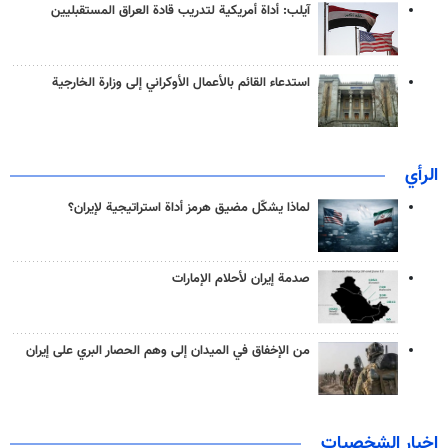
آيلب: أداة أمريكية لتدريب قادة العراق المستقبليين
استدعاء القائم بالأعمال الأوكراني إلى وزارة الخارجية
الرأي
لماذا يشكّل مضيق هرمز أداة استراتيجية لإيران؟
صدمة إيران لأحلام الإمارات
من الإخفاق في الميدان إلى وهم الحصار البري على إيران
اخبار الشخصيات