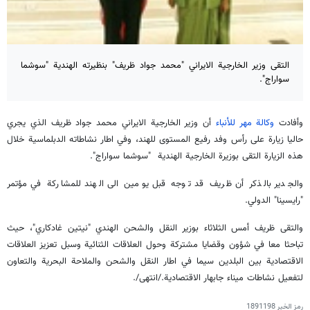
التقى وزير الخارجية الايراني "محمد جواد ظريف" بنظيرته الهندية "سوشما
سواراج".
وأفادت
وكالة مهر للأنباء
أن وزير الخارجية الايراني محمد جواد ظريف الذي يجري
حاليا زيارة على رأس وفد رفيع المستوى للهند، وفي اطار نشاطاته الدبلماسية خلال
هذه الزيارة التقى بوزيرة الخارجية الهندية "سوشما سواراج".
والجدير بالذكر أن ظريف قد توجه قبل يومين الى الهند للمشاركة في مؤتمر
"رايسينا" الدولي.
والتقى ظريف أمس الثلاثاء بوزير النقل والشحن الهندي "نيتين غادكاري"، حيث
تباحثا معا في شؤون وقضايا مشتركة وحول العلاقات الثنائية وسبل تعزيز العلاقات
الاقتصادية بين البلدين سيما في اطار النقل والشحن والملاحة البحرية والتعاون
لتفعيل نشاطات ميناء جابهار الاقتصادية./انتهى/.
رمز الخبر
1891198