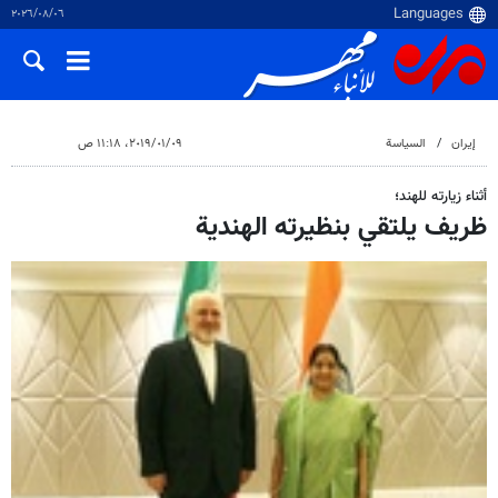
٠٦‏/٠٨‏/٢٠٢٦
إيران
السياسة
٠٩‏/٠١‏/٢٠١٩، ١١:١٨ ص
أثناء زيارته للهند؛
ظريف يلتقي بنظيرته الهندية