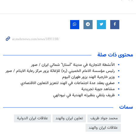
محتوى ذات صلة
الأنشطة التجارية في مدينة "آستارا" شمالي ايران / صور
رئيس مؤسسة الامام الخميني (ره) للإغاثة يزور مركز رعاية الايتام / صور
وزير خارجية الهند يزور طهران اليوم
صفري يعقد عدة اجتماعات في الهند لتعزيز التعاون الاقتصادي
مشاهد جوية تجريدية
ظريف يلتقي بنظيرته الهندية في نيودلهي
سمات
محمد جواد ظريف
تعاون ايران والهند
علاقات ايران الدولية
علاقات ايران والهند