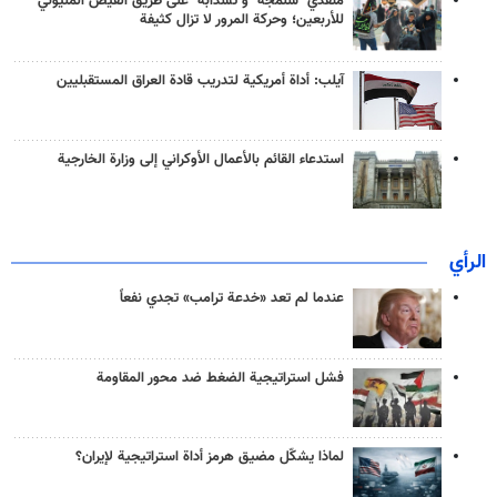
منفذَيّ "شلمجه" و"تشذابة" على طريق الفيض المليوني
للأربعين؛ وحركة المرور لا تزال كثيفة
آيلب: أداة أمريكية لتدريب قادة العراق المستقبليين
استدعاء القائم بالأعمال الأوكراني إلى وزارة الخارجية
الرأي
عندما لم تعد «خدعة ترامب» تجدي نفعاً
فشل استراتيجية الضغط ضد محور المقاومة
لماذا يشكّل مضيق هرمز أداة استراتيجية لإيران؟