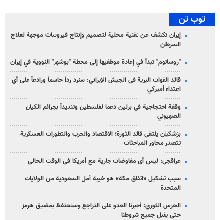
توب تن
إيران تكشف عن تقنية محلية لتصميم وإنتاج فيروسات موجهة لعلاج
السرطان
"روساتوم" تبدأ في إعادة موظفيها إلى محطة "بوشهر" النووية في إيران
قائد القوات البرية في الجيش الإيراني: سنرد رداً حاسماً ورادعاً على أي
اعتداء أميركي
وقفة احتجاجية في برلين دعما لفلسطين وتنديداً بجرائم الكيان
الصهیوني
بزشكيان يلتقي قائد الثورة؛ الاقتصاد والحرب والتطورات العسكرية
تتصدر محاور المباحثات
عراقجي: ليس أي مفاوضات جارية مع أمريكا في الوقت الحالي
سبب تشكيل «اتفاق مكة» هو خيبة أمل السعودية من الولايات
المتحدة
الحرس الثوري: أجبرنا العدو على التراجع وسنحتفظ بمضيق هرمز
حتى يقبل جميع شروطنا