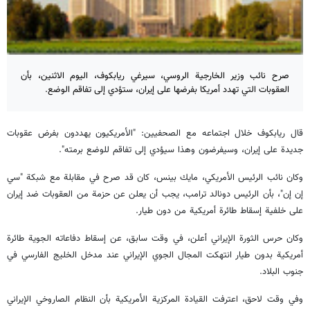
صرح نائب وزير الخارجية الروسي، سيرغي ريابكوف، اليوم الاثنين، بأن
العقوبات التي تهدد أمريكا بفرضها على إيران، ستؤدي إلى تفاقم الوضع.
قال ريابكوف خلال اجتماعه مع الصحفيين: "الأمريكيون يهددون بفرض عقوبات
جديدة على إيران، وسيفرضون وهذا سيؤدي إلى تفاقم للوضع برمته".
وكان نائب الرئيس الأمريكي، مايك بينس، كان قد صرح في مقابلة مع شبكة "سي
إن إن"، بأن الرئيس دونالد ترامب، يجب أن يعلن عن حزمة من العقوبات ضد إيران
على خلفية إسقاط طائرة أمريكية من دون طيار.
وكان حرس الثورة الإيراني أعلن، في وقت سابق، عن إسقاط دفاعاته الجوية طائرة
أمريكية بدون طيار انتهكت المجال الجوي الإيراني عند مدخل الخليج الفارسي في
جنوب البلاد.
وفي وقت لاحق، اعترفت القيادة المركزية الأمريكية بأن النظام الصاروخي الإيراني