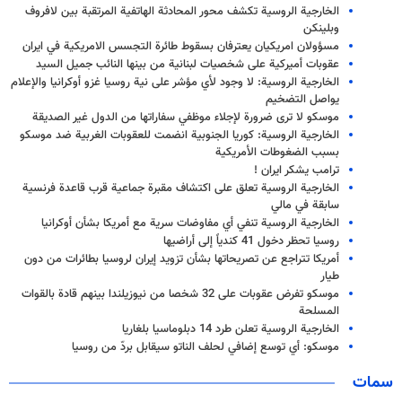
الخارجية الروسية تكشف محور المحادثة الهاتفية المرتقبة بين لافروف
وبلينكن
مسؤولان امريكيان يعترفان بسقوط طائرة التجسس الامريكية في ايران
عقوبات أميركية على شخصيات لبنانية من بينها النائب جميل السيد
الخارجية الروسية: لا وجود لأي مؤشر على نية روسيا غزو أوكرانيا والإعلام
يواصل التضخيم
موسكو لا ترى ضرورة لإجلاء موظفي سفاراتها من الدول غير الصديقة
الخارجية الروسية: كوريا الجنوبية انضمت للعقوبات الغربية ضد موسكو
بسبب الضغوطات الأمريكية
ترامب يشكر ايران !
الخارجية الروسية تعلق على اكتشاف مقبرة جماعية قرب قاعدة فرنسية
سابقة في مالي
الخارجية الروسية تنفي أي مفاوضات سرية مع أمريكا بشأن أوكرانيا
روسيا تحظر دخول 41 كندياً إلى أراضيها
أمريكا تتراجع عن تصريحاتها بشأن تزويد إيران لروسيا بطائرات من دون
طيار
موسكو تفرض عقوبات على 32 شخصا من نيوزيلندا بينهم قادة بالقوات
المسلحة
الخارجية الروسية تعلن طرد 14 دبلوماسيا بلغاريا
موسكو: أي توسع إضافي لحلف الناتو سيقابل بردّ من روسيا
سمات