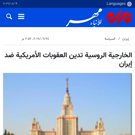
٠٩‏/٠٨‏/٢٠٢٦
إيران
السياسة
٢٤‏/٠٦‏/٢٠١٩، ٢:٥٢ م
الخارجية الروسية تدين العقوبات الأمريكية ضد
إيران