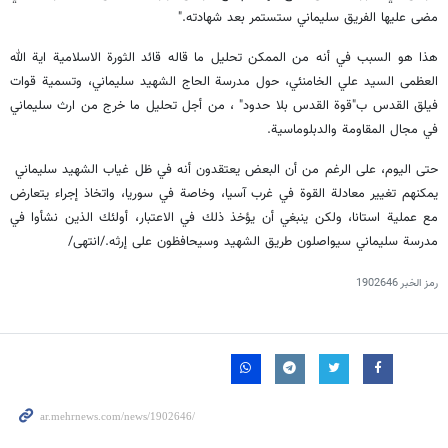
مضى عليها الفريق سليماني ستستمر بعد شهادته."
هذا هو السبب في أنه من الممكن تحليل ما قاله قائد الثورة الاسلامية اية الله
العظمى السيد علي الخامنئي، حول مدرسة الحاج الشهيد سليماني، وتسمية قوات
فيلق القدس ب"قوة القدس بلا حدود" ، من أجل تحليل ما خرج من ارث سليماني
في مجال المقاومة والدبلوماسية.
حتى اليوم، على الرغم من أن البعض يعتقدون أنه في ظل غياب الشهيد سليماني
يمكنهم تغيير معادلة القوة في غرب آسيا، وخاصة في سوريا، واتخاذ إجراء يتعارض
مع عملية استانا، ولكن ينبغي أن يؤخذ ذلك في الاعتبار، أولئك الذين نشأوا في
مدرسة سليماني سيواصلون طريق الشهيد وسيحافظون على إرثه./انتهى/
رمز الخبر
1902646