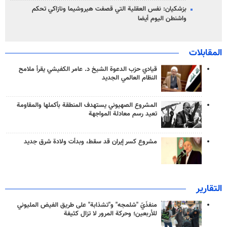
بزشكيان: نفس العقلية التي قصفت هيروشيما ونازاكي تحكم
واشنطن اليوم أيضا
المقابلات
قيادي حزب الدعوة الشيخ د. عامر الكفيشي يقرأ ملامح
النظام العالمي الجديد
المشروع الصهيوني يستهدف المنطقة بأكملها والمقاومة
تعيد رسم معادلة المواجهة
مشروع كسر إيران قد سقط، وبدأت ولادة شرق جديد
التقارير
منفذَيّ "شلمجه" و"تشذابة" على طريق الفيض المليوني
للأربعين؛ وحركة المرور لا تزال كثيفة