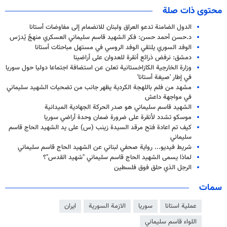
محتوى ذات صلة
الدول الضامنة تدعو العراق ولبنان للانضمام إلى مفاوضات أستانا
د.حسن أحمد حسن: فكر الشهيد قاسم سليماني العسكري منهجٌ يُدرّس
الوفد السوري يلتقي الوفد الروسي في مستهل مباحثات أستانا
دمشق: نرفض ذرائع أنقرة للعدوان على أراضينا
وزارة الخارجية الكازاخستانية تعلن عن استضافة اجتماعا دوليا حول سوريا
في إطار 'صيغة أستانا'
مشهد من فلم باللهجة الكردية يظهر جانب من تضحيات الشهيد سليماني
في مواجهة داعش
الشهيد قاسم سليماني هو صدر الحركة الجهادية الميدانية
موسكو تشدد لأنقرة على ضرورة ضمان وحدة أراضي سوريا
کیف تم اعادة فتح مرقد السیدة زینب (س) علی ید الشهيد الحاج قاسم
سليماني
شريط فيديو... رواية صحفي لبناني عن الشهيد الحاج قاسم سليماني
لماذا يسمى الشهيد الحاج قاسم سليماني "شهيد القدس"؟
الرجل الذي حلق فوق فلسطین
سمات
عملية استانا
سوريا
الازمة السورية
ايران
اللواء قاسم سليماني