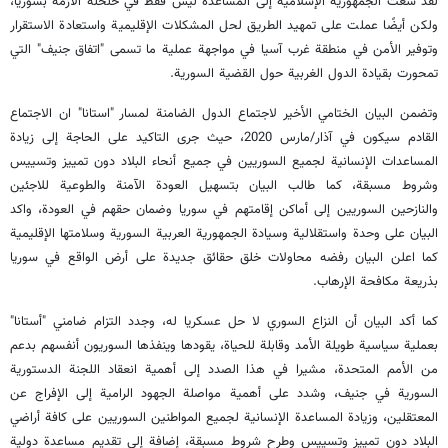
لقد سعت الجمهورية الإسلامية إلى المساعدة ليس فقط في حلحلة الأزمة بسوريا،
ولكن أيضًا عملت على تمهيد الطريق لحل المشكلات الإقليمية واستعادة الاستقرار
وتوفير الأمن في منطقة غرب آسيا في مواجهة عملية ما تسمى "اتفاق جنيف" التي
تمحورت بقيادة الدول الغربية حول القضية السورية.
وتضمن البيان الختامي الأخير لاجتماع الدول الضامنة لمسار "استانا" ان الاجتماع
القادم سيكون في آذار/مارس 2020، حيث جرى التاكيد على الحاجة إلى زيادة
المساعدات الإنسانية لجميع السوريين في جميع أنحاء البلاد دون تمييز وتسييس
وشروط مسبقة، كما طالب البيان بتسهيل العودة الآمنة والطوعية للاجئين
والنازحين السوريين إلى أماكن إقامتهم في سوريا وضمان حقهم في العودة، واكد
البيان على وحدة واستقلالية وسيادة الجمهورية العربية السورية وسلامتها الإقليمية
كما اعلن البيان رفضه محاولات خلق حقائق جديدة على أرض الواقع في سوريا
بذريعة مكافحة الإرهاب.
كما أكد البيان أن النزاع السوري لا حل عسكريا له، وجدد التزام ضامني "أستانا"
بعملية سياسية طويلة الأمد وقابلة للحياة، يقودها وينفذها السوريون أنفسهم بدعم
من الأمم المتحدة، مشيرا في هذا الصدد إلى أهمية انعقاد اللجنة الدستورية
السورية في جنيف، وشدد على أهمية مواصلة الجهود الرامية إلى الإفراج عن
المعتقلين، وزيادة المساعدة الإنسانية لجميع المواطنين السوريين على كافة أراضي
البلاد دون تمييز وتسييس وطرح شروط مسبقة، إضافة إلى تقديم مساعدة دولية