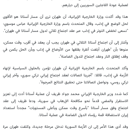
لعملية عودة اللاجئين السوريين إلى ديارهم.
هذا وقد أكدت ​وزارة الخارجية الإيرانية​، أن ​طهران​ ترى أن مسار ​أستانا​ هو الأقوى
لحل الوضع في إدلب، وقال المتحدث باسم ​وزارة الخارجية الإيرانية​ عباس موسوي:
"نسعى لخفض التوتر في إدلب عبر عقد اجتماع ثلاثي لدول مسار أستانا في طهران".
وأشار إلى أن اجتماع أستانا الثلاثي في طهران يجب أن يعقد في أقرب وقت ممكن،
منوها بأن "طهران أبلغت أنقرة بقلقها من الأوضاع في إدلب وبأن الحل يكمن في
وقف إطلاق النار وعقد اجتماع للدول الضامنة".
وأكد المتحدث باسم الخارجية الإيرانية أن طهران تؤمن بالحلول السياسية لإنهاء
الأزمة في إدلب، قائلا: "أجرينا اتصالات لعقد اجتماع إيراني تركي سوري، وآخر إيراني
تركي روسي، ونواصل اتصالاتنا حتى تحقيق النتائج المرجوة".
كما شدد وزير الخارجية الإيراني محمد جواد ظريف أن عملية أستانا أدت إلى تعزيز
الاستقرار والمضي قدماً نحو مكافحة الإرهاب في سورية، ودعا ظريف إلى عقد
اجتماع وفق مسار أستانا “بأسرع وقت ممكن وبأعلى المستويات” مجدداً استعداد
إيران لاستضافة قمة رؤساء الدول الضامنة في عملية أستانا.
وقد أدى هذا الأمر إلى ان الأزمة السورية تدخل مرحلة جديدة، وكثفت طهران مرة