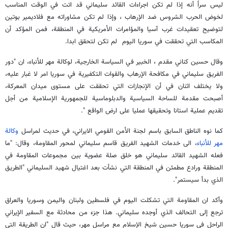
ليس سراً أنه إذا لم تكن اجراءات القائد سليماني قد اتت في الوقت المناسب
لخوض الحرب الشروس ضد الإرهاب ، وإذا لم تكن مشاوراته مع فلاديمير بوتين
لتوضيح تعقيدات غرب آسيا والمؤامرات الأمريكية في المنطقة، فمن المؤكد أن
المكاسب التي تحققت في سوريا اليوم لم تكن لتحقق ابدا.
وقال حسين كناني مقدم ، الخبير في السياسة الخارجية، لوكالة مهر للأنباء، ان "دور
الفريق سليماني في مكافحة الإرهاب والقوات التكفيرية في سوريا امر لا غبار عليه،
ولا يختلف اثنان في أن الإنجازات التي تحققت على مستوى ميدان المعركة،
أصبحت مقدمة للساحة السياسية والدبلوماسية للجمهورية الإسلامية من أجل
تقديم عملية استانا وتحقيقها عمليا على ارض الواقع ".
كما نوه الناطق السابق باسم لجنة الأمن القومي الايراني، في حديث لمراسل
وكالة
مهر للأنباء
، الى خدمات الشهيد الفريق قاسم سليماني لمحور المقاومة، وقال: "ما
فعله الشهيد القائد سليماني هو خلق صلة عضوية بين مجموعات المقاومة في
المنطقة ورادع مطمئن في المنطقة التي نشأت بعد اغتيال شهيد السليماني "الطريق
الذي بدأ سيستمر".
وأكد ان المقاومة التي تشكلت اليوم في فلسطين ولبنان واليمن وسوريا والعراق
ترجع إلى التحالف الذي أوجده سليماني. هذا جزء من محادثة مع السفير الإيراني
الراحل في سوريا حسين شيخ الإسلام مع مراسل مهر، حيث قال "ان الطريقة التي