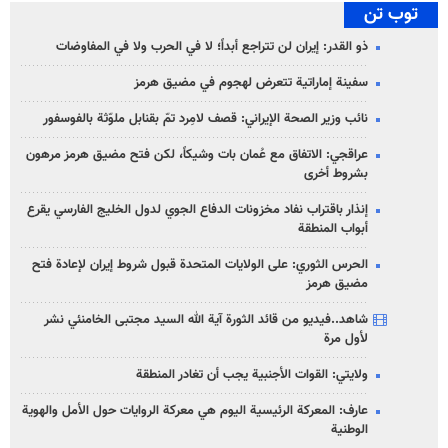
توب تن
ذو القدر: إيران لن تتراجع أبداً؛ لا في الحرب ولا في المفاوضات
سفينة إماراتية تتعرض لهجوم في مضيق هرمز
نائب وزير الصحة الإيراني: قصف لامِرد تمّ بقنابل ملوّثة بالفوسفور
عراقجي: الاتفاق مع عُمان بات وشيكاً، لكن فتح مضيق هرمز مرهون
بشروط أخرى
إنذار باقتراب نفاد مخزونات الدفاع الجوي لدول الخليج الفارسي يقرع
أبواب المنطقة
الحرس الثوري: على الولايات المتحدة قبول شروط إيران لإعادة فتح
مضيق هرمز
شاهد..فيديو من قائد الثورة آية الله السيد مجتبى الخامنئي نشر
لأول مرة
ولايتي: القوات الأجنبية يجب أن تغادر المنطقة
عارف: المعركة الرئيسية اليوم هي معركة الروايات حول الأمل والهوية
الوطنية