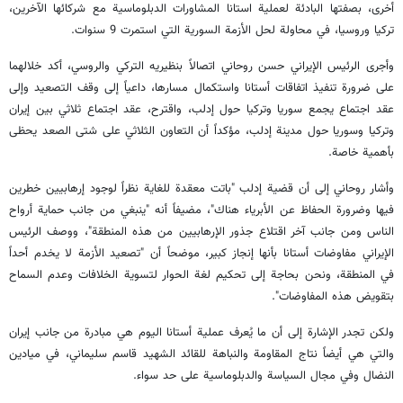
أخرى، بصفتها البادئة لعملية استانا المشاورات الدبلوماسية مع شركائها الآخرين،
تركيا وروسيا، في محاولة لحل الأزمة السورية التي استمرت 9 سنوات.
وأجرى الرئيس الإيراني حسن روحاني اتصالاً بنظيريه التركي والروسي، أكد خلالهما
على ضرورة تنفيذ اتفاقات أستانا واستكمال مسارها، داعياً إلى وقف التصعيد وإلى
عقد اجتماع يجمع سوريا وتركيا حول إدلب، واقترح، عقد اجتماع ثلاثي بين إيران
وتركيا وسوريا حول مدينة إدلب، مؤكداً أن التعاون الثلاثي على شتى الصعد يحظى
بأهمية خاصة.
وأشار روحاني إلى أن قضية إدلب "باتت معقدة للغاية نظراً لوجود إرهابيين خطرين
فيها وضرورة الحفاظ عن الأبرياء هناك"، مضيفاً أنه "ينبغي من جانب حماية أرواح
الناس ومن جانب آخر اقتلاع جذور الإرهابيين من هذه المنطقة"، ووصف الرئيس
الإيراني مفاوضات أستانا بأنها إنجاز كبير، موضحاً أن "تصعيد الأزمة لا يخدم أحداً
في المنطقة، ونحن بحاجة إلى تحكيم لغة الحوار لتسوية الخلافات وعدم السماح
بتقويض هذه المفاوضات".
ولكن تجدر الإشارة إلى أن ما يُعرف عملية أستانا اليوم هي مبادرة من جانب إيران
والتي هي أيضاً نتاج المقاومة والنباهة للقائد الشهيد قاسم سليماني، في ميادين
النضال وفي مجال السياسة والدبلوماسية على حد سواء.