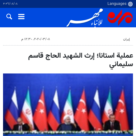
٠٨‏/٠٨‏/٢٠٢٦
إيران
٠٨‏/٠٣‏/٢٠٢٠، ١٢:٣٠ م
عملية استانا؛ إرث الشهيد الحاج قاسم
سليماني