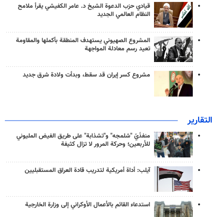
قيادي حزب الدعوة الشيخ د. عامر الكفيشي يقرأ ملامح
النظام العالمي الجديد
المشروع الصهيوني يستهدف المنطقة بأكملها والمقاومة
تعيد رسم معادلة المواجهة
مشروع كسر إيران قد سقط، وبدأت ولادة شرق جديد
التقارير
منفذَيّ "شلمجه" و"تشذابة" على طريق الفيض المليوني
للأربعين؛ وحركة المرور لا تزال كثيفة
آيلب: أداة أمريكية لتدريب قادة العراق المستقبليين
استدعاء القائم بالأعمال الأوكراني إلى وزارة الخارجية