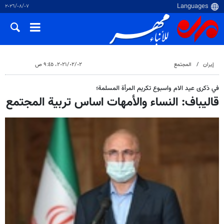
٠٧‏/٠٨‏/٢٠٢٦
إيران
المجتمع
٠٢‏/٠٢‏/٢٠٢١، ٩:٤٥ ص
في ذکری عید الام واسبوع تکریم المرأة المسلمة؛
قاليباف: النساء والأمهات اساس تربية المجتمع