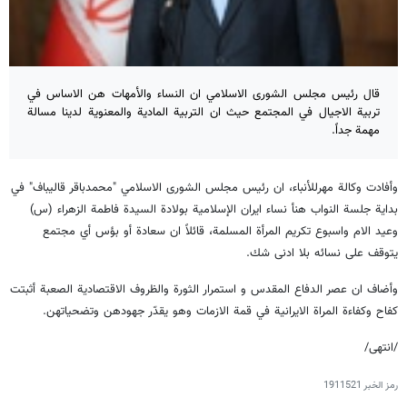
قال رئيس مجلس الشورى الاسلامي ان النساء والأمهات هن الاساس في
تربية الاجيال في المجتمع حيث ان التربية المادية والمعنوية لدينا مسالة
مهمة جداً.
وأفادت وكالة مهرللأنباء، ان رئيس مجلس الشورى الاسلامي "محمدباقر قاليباف" في
بدایة جلسة النواب هنأ نساء ایران الإسلامیة بولادة السيدة فاطمة الزهراء (س)
وعید الام واسبوع تکریم المرأة المسلمة، قائلاً ان سعادة أو بؤس أي مجتمع
یتوقف على نسائه بلا ادنى شك.
وأضاف ان عصر الدفاع المقدس و استمرار الثورة والظروف الاقتصادية الصعبة أثبتت
كفاح وكفاءة المراة الايرانية في قمة الازمات وهو يقدّر جهودهن وتضحياتهن.
/انتهى/
رمز الخبر
1911521