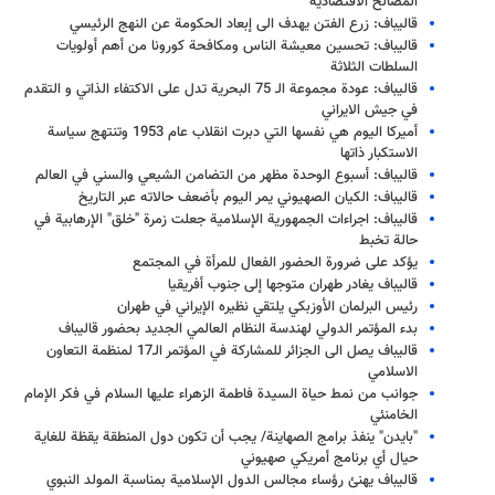
المصالح الاقتصادية
قاليباف: زرع الفتن يهدف الى إبعاد الحكومة عن النهج الرئيسي
قاليباف: تحسين معيشة الناس ومكافحة كورونا من أهم أولويات
السلطات الثلاثة
قاليباف: عودة مجموعة الـ 75 البحرية تدل على الاكتفاء الذاتي و التقدم
في جيش الايراني
أميرکا اليوم هي نفسها التي دبرت انقلاب عام 1953 وتنتهج سياسة
الاستكبار ذاتها
قاليباف: أسبوع الوحدة مظهر من التضامن الشيعي والسني في العالم
قاليباف: الكيان الصهيوني يمر اليوم بأضعف حالاته عبر التاريخ
قاليباف: اجراءات الجمهورية الإسلامية جعلت زمرة "خلق" الإرهابية في
حالة تخبط
يؤكد على ضرورة الحضور الفعال للمرأة في المجتمع
قاليباف يغادر طهران متوجها إلى جنوب أفريقيا
رئيس البرلمان الأوزبكي يلتقي نظيره الإيراني في طهران
بدء المؤتمر الدولي لهندسة النظام العالمي الجديد بحضور قاليباف
قاليباف يصل الى الجزائر للمشاركة في المؤتمر الـ17 لمنظمة التعاون
الاسلامي
جوانب من نمط حياة السيدة فاطمة الزهراء عليها السلام في فكر الإمام
الخامنئي
"بايدن" ينفذ برامج الصهاينة/ يجب أن تكون دول المنطقة يقظة للغاية
حيال أي برنامج أمريكي صهيوني
قاليباف يهنئ رؤساء مجالس الدول الإسلامية بمناسبة المولد النبوي