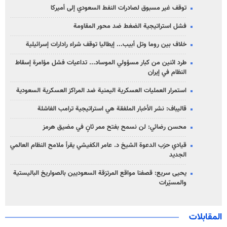
توقف غير مسبوق لصادرات النفط السعودي إلى أميركا
فشل استراتيجية الضغط ضد محور المقاومة
خلاف بين روما وتل أبيب... إيطاليا توقف شراء رادارات إسرائيلية
طرد اثنين من كبار مسؤولي الموساد... تداعيات فشل مؤامرة إسقاط
النظام في إيران
استمرار العمليات العسكرية اليمنية ضد المراكز العسكرية السعودية
قاليباف: نشر الأخبار الملفقة هي استراتيجية ترامب الفاشلة
محسن رضائي: لن نسمح بفتح ممر ثانٍ في مضيق هرمز
قيادي حزب الدعوة الشيخ د. عامر الكفيشي يقرأ ملامح النظام العالمي
الجديد
يحيى سريع: قصفنا مواقع المرتزقة السعوديين بالصواريخ الباليستية
والمسيّرات
المقابلات