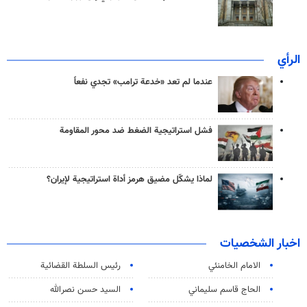
الرأي
عندما لم تعد «خدعة ترامب» تجدي نفعاً
فشل استراتيجية الضغط ضد محور المقاومة
لماذا يشكّل مضيق هرمز أداة استراتيجية لإيران؟
اخبار الشخصيات
الامام الخامنئي
رئیس السلطة القضائیة
الحاج قاسم سليماني
السيد حسن نصرالله