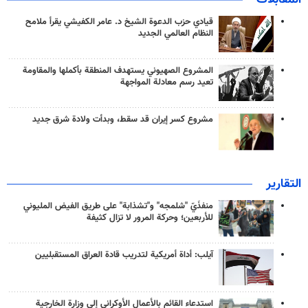
قيادي حزب الدعوة الشيخ د. عامر الكفيشي يقرأ ملامح
النظام العالمي الجديد
المشروع الصهيوني يستهدف المنطقة بأكملها والمقاومة
تعيد رسم معادلة المواجهة
مشروع كسر إيران قد سقط، وبدأت ولادة شرق جديد
التقارير
منفذَيّ "شلمجه" و"تشذابة" على طريق الفيض المليوني
للأربعين؛ وحركة المرور لا تزال كثيفة
آيلب: أداة أمريكية لتدريب قادة العراق المستقبليين
استدعاء القائم بالأعمال الأوكراني إلى وزارة الخارجية