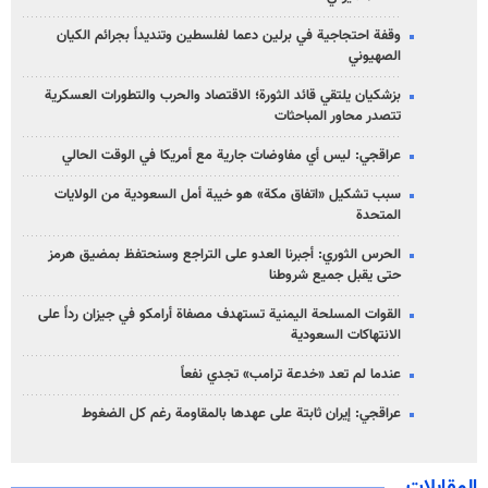
وقفة احتجاجية في برلين دعما لفلسطين وتنديداً بجرائم الكيان
الصهیوني
بزشكيان يلتقي قائد الثورة؛ الاقتصاد والحرب والتطورات العسكرية
تتصدر محاور المباحثات
عراقجي: ليس أي مفاوضات جارية مع أمريكا في الوقت الحالي
سبب تشكيل «اتفاق مكة» هو خيبة أمل السعودية من الولايات
المتحدة
الحرس الثوري: أجبرنا العدو على التراجع وسنحتفظ بمضيق هرمز
حتى يقبل جميع شروطنا
القوات المسلحة اليمنية تستهدف مصفاة أرامكو في جيزان رداً على
الانتهاكات السعودية
عندما لم تعد «خدعة ترامب» تجدي نفعاً
عراقجي: إيران ثابتة على عهدها بالمقاومة رغم كل الضغوط
المقابلات