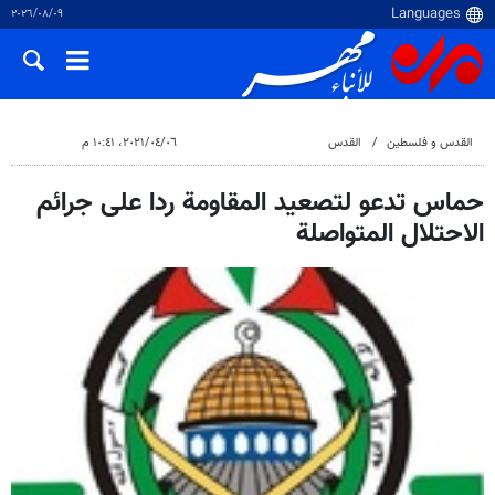
٠٩‏/٠٨‏/٢٠٢٦
القدس و فلسطین
القدس
٠٦‏/٠٤‏/٢٠٢١، ١٠:٤١ م
حماس تدعو لتصعيد المقاومة ردا على جرائم
الاحتلال المتواصلة