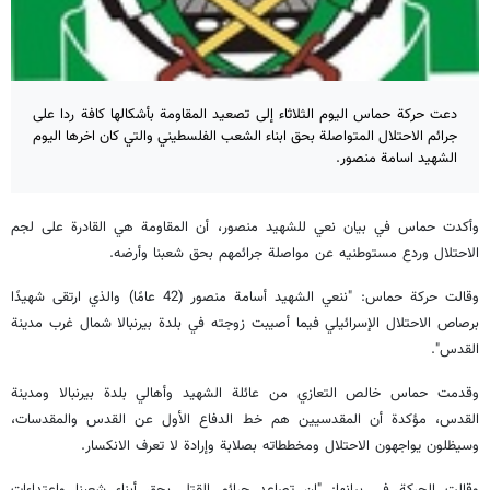
دعت حركة حماس اليوم الثلاثاء إلى تصعيد المقاومة بأشكالها كافة ردا على
جرائم الاحتلال المتواصلة بحق ابناء الشعب الفلسطيني والتي كان اخرها اليوم
الشهيد اسامة منصور.
وأكدت حماس في بيان نعي للشهيد منصور، أن المقاومة هي القادرة على لجم
الاحتلال وردع مستوطنيه عن مواصلة جرائمهم بحق شعبنا وأرضه.
وقالت حركة حماس: "ننعي الشهيد أسامة منصور (42 عامًا) والذي ارتقى شهيدًا
برصاص الاحتلال الإسرائيلي فيما أصيبت زوجته في بلدة بيرنبالا شمال غرب مدينة
القدس".
وقدمت حماس خالص التعازي من عائلة الشهيد وأهالي بلدة بيرنبالا ومدينة
القدس، مؤكدة أن المقدسيين هم خط الدفاع الأول عن القدس والمقدسات،
وسيظلون يواجهون الاحتلال ومخططاته بصلابة وإرادة لا تعرف الانكسار.
وقالت الحركة في بيانها: "إن تصاعد جرائم القتل بحق أبناء شعبنا واعتداءات