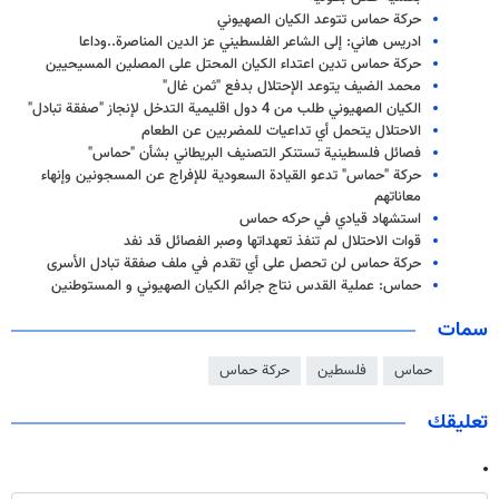
حركة حماس تتوعد الكيان الصهيوني
ادریس هاني: إلى الشاعر الفلسطيني عز الدين المناصرة..وداعا
حركة حماس تدين اعتداء الكيان المحتل على المصلين المسيحيين
محمد الضيف يتوعد الإحتلال بدفع "ثمن غال"
الكيان الصهيوني طلب من 4 دول اقليمية التدخل لإنجاز "صفقة تبادل"
الاحتلال يتحمل أي تداعيات للمضربين عن الطعام
فصائل فلسطينية تستنكر التصنيف البريطاني بشأن "حماس"
حركة "حماس" تدعو القيادة السعودية للإفراج عن المسجونين وإنهاء
معاناتهم
استشهاد قيادي في حركه حماس
قوات الاحتلال لم تنفذ تعهداتها وصبر الفصائل قد نفد
حركة حماس لن تحصل على أي تقدم في ملف صفقة تبادل الأسرى
حماس: عملية القدس نتاج جرائم الكيان الصهيوني و المستوطنين
سمات
حماس
فلسطين
حركة حماس
تعليقك