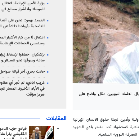
للموساد و4 أشرار مسلح في كرمان
العميد بهمرد: نحن على أهبة 
للتضحية بأرواحنا دفاعاً عن ا
اعتقال 8 من كبار الأشرار 
ومنتسبي الجماعات الإرهابية
ساعة وسوقها نحو السيناريو 
حادث بحري آخر قبالة سواحل 
غريب آبادي: لم نُجرِ أي مفاو
في الأيام الأخيرة..المسار ال
ل العلماء النوويين مثال واضح على
هرمز مؤقت
المقابلات
ية وأمين لجنة حقوق الانسان الإيرانية
عاشرة لاستشهاد أحد مفاخر بلدي الشهيد
قيادي حزب الدعوة
الكفيشي يقرأ ملا
لمعرفة النووية السلمية.