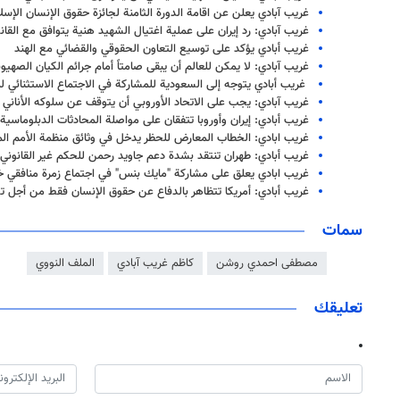
غريب آبادي يعلن عن اقامة الدورة الثامنة لجائزة حقوق الإنسان الإس
غريب آبادي: رد إيران على عملية اغتيال الشهيد هنية يتوافق مع القان
غريب أبادي يؤكد على توسيع التعاون الحقوقي والقضائي مع الهند
غريب آبادي: لا يمكن للعالم أن يبقى صامتاً أمام جرائم الكيان الصه
غريب أبادي يتوجه إلى السعودية للمشاركة في الاجتماع الاستثنائي ل
غريب آبادي: يجب على الاتحاد الأوروبي أن يتوقف عن سلوكه الأناني
غريب أبادي: إيران وأوروبا تتفقان على مواصلة المحادثات الدبلوماسية
غريب ابادي: الخطاب المعارض للحظر يدخل في وثائق منظمة الأمم ال
غريب أبادي: طهران تنتقد بشدة دعم جاويد رحمن للحكم غير القانوني
غريب ابادي يعلق على مشاركة "مايك بنس" في اجتماع زمرة منافقي خل
غريب أبادي: أمريكا تتظاهر بالدفاع عن حقوق الإنسان فقط من أجل ت
سمات
مصطفى احمدي روشن
كاظم غريب آبادي
الملف النووي
تعليقك