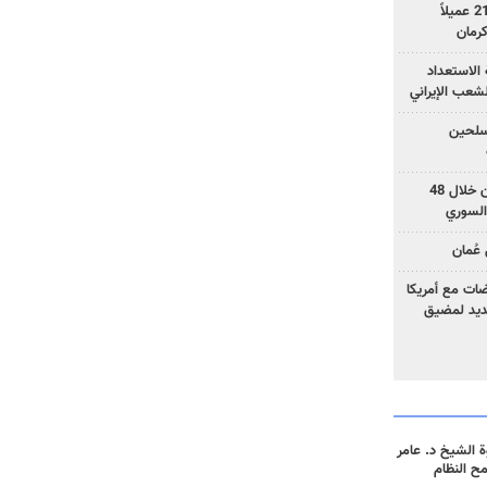
وزارة الأمن الإيرانية: اعتقال 21 عميلاً
الاستعداد
لشعب الإيراني
المسلحين
بزشكيان: خططوا لإسقاط إيران خلال 48
السوري
عُمان
ضات مع أمريكا
جديد لمضيق
 الشيخ د. عامر
مح النظام