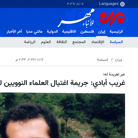
٠٧‏/٠٨‏/٢٠٢٦
الرئيسية
إيران
فلسطین
الاقلیمیة
الدولية
مالتي مدیا
آخر الأخبار
السياسة
الإقتصاد
المجتمع
الثقافة
العلوم
الرياضة
إيران
السياسة
١٢‏/٠١‏/٢٠٢٢، ٢:٢٣ م
عبر تغريدة له؛
غريب أبادي: جريمة اغتيال العلماء النوويين 