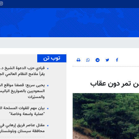
توب تن
قيادي حزب الدعوة الشيخ د. 
يقرأ ملامح النظام العالمي ال
لن تمر دون عقاب
يحيى سريع: قصفنا مواقع الم
السعوديين بالصواريخ الباليس
والمسيّرات
بيان مهم للقوات المسلحة ال
"عملية واسعة وخاصة"
مقتل عناصر فريق إرهابي في
محافظة سيستان وبلوشستان