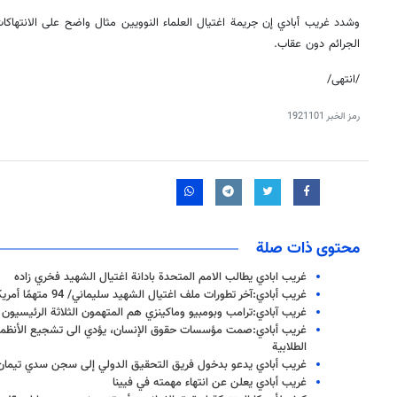
وشدد غريب أبادي إن جريمة اغتيال العلماء النوويين مثال واضح على الانتهاك
الجرائم دون عقاب.
/انتهى/
رمز الخبر
1921101
محتوى ذات صلة
غريب ابادي يطالب الامم المتحدة بادانة اغتيال الشهيد فخري زاده
غريب أبادي:آخر تطورات ملف اغتيال الشهيد سليماني/ 94 متهمًا أمريكياً منهم ترامب وبومبيو وماكنزي
غريب آبادي:ترامب وبومبيو وماكينزي هم المتهمون الثلاثة الرئيسيو
غريب أبادي:صمت مؤسسات حقوق الإنسان، يؤدي الى تشجيع الأنظمة ا
الطلابية
غريب أبادي يدعو بدخول فريق التحقيق الدولي إلى سجن سدي تيمان 
غريب أبادي يعلن عن انتهاء مهمته في فيينا