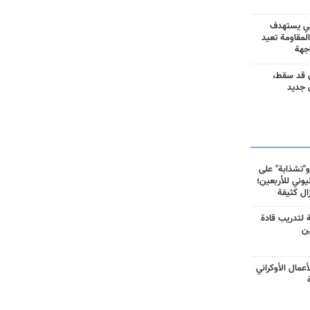
ني يستهدف
المقاومة تعيد
جهة
 قد سقط،
 جديد
و"تشذابة" على
وني للأربعين؛
زال كثيفة
ة لتدريب قادة
ين
أعمال الأوكراني