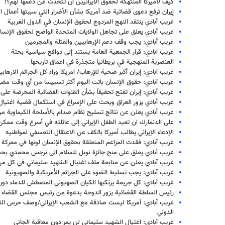
كيف لأميركا المنتهكة لحقوق الايرانيين أن تتحدث عن دعمها لهم؟!
إيران ترفع دعوى قضائية ضد أمريكا بشأن الأضرار التي سببتها أعمال
غريب أبادي ينتقد النهج المزدوج لحقوق الإنسان في الدول الغربية
غريب أبادي يعلق على تجاهل الولايات المتحدة الواضح لحقوق الإنسا
غريب أبادي: يجب وقف دعم الإرهابيين والقتلة والمجرمين
غريب ابادي: قرار الجمعية العامة يستند إلى دوافع سياسية بحتة
العنصرية المنهجية في بريطانيا متجذرة في اعماق تاريخها
غريب آبادي: إيران أكبر ضحية للإرهاب/ امريكا وراء كل الجرائم الارهابي
غريب آبادي: حقوق الإنسان باتت اليوم أكثر تسييسا من أي وقت مض
غريب أبادي: إيران تفتح تحقيقاً بشأن القنوات الفضائية المحرضة عل
غريب أبادي يزور العراق ويحث على الإسراع في استكمال قضية اغتيال 
غريب أبادي يعلن عن نتائج تسليح نظام صدام بالأسلحة الكيماوية من 
على الدنمارك ان تعيد الطفل الإيراني إلى عائلته في أسرع وقت ممكن
الإدعاء الإيراني يطالب أميركا بالكف عن الاعتقال التعسفي لمواطنيه
غريب آبادي: فقدت المزاعم المتعلقة بحقوق الإنسان لونها في معركة 
غريب أبادي يعلق على منح جائزة نوبل للسلام الى نرجس محمدي بحض
غريب آبادي يعلن عن متابعة ملف اغتيال الشهيد سليماني في كل من إ
غريب آبادي: يجب تسليط الضوء على الجرائم الأمريكية والصهيونية
غريب أبادي: كل جريمة يرتكبها الكيان الصهيوني المتعطش للدماء دو
رئيس السلطة القضائية يزور الدوحة بدعوة من رئيس مجلس القضاء ا
غريب آبادي: أمريكا ليست صادقة مع الشعب الإيراني/وصف حرس الثور
الدولي
غريب آبادي: اغتيال الشهيد سليماني لن يمر دون معاقبة الجاني