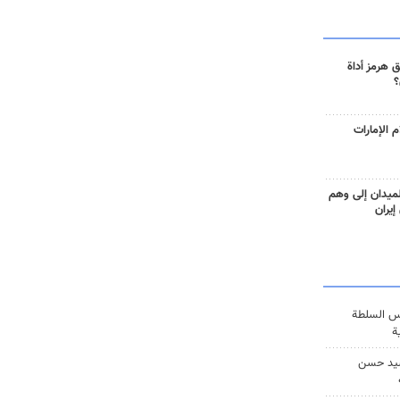
 هرمز أداة
؟
 الإمارات
ميدان إلى وهم
إيران
س السلطة
ة
يد حسن