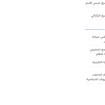
يخ عيسى قاسم
خ الزكزاكي
س صيانة
ر
ع تشخيص
النظام
ة الخارجية
د الاذاعات
يونات الاسلامية