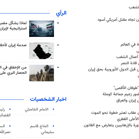
 الشغب
الرأي
ن تجاه مقتل أمريكي أسود
لماذا يشكّل مضيق
استراتيجية لإيران
ة في العالم
صدمة إيران لأحلام
ى
ی أعمال الشغب
قادة النصر
من الإخفاق في ال
قبل الدول الأوروبية بحق إيران
الحصار البري على 
"طوفان الأقصى"
ور زعيم جماعة كوملة
اخبار الشخصيات
يران والعراق
الامام الخامنئي
رئی
ن عقاب تعتبر خطوة نحو الموت
القضائی
لأعلى القطري
ة بالإرهابيين يتعارض مع القانون
الحاج قاسم
الس
سليماني
نصرالله