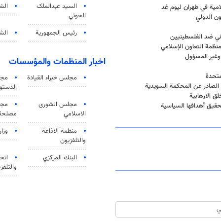
السید عبدالملک
الش
لامية في طهران ليوم غد
الحوثي
ون الدولي
رئيس الجمهورية
الشي
يوني ضد الفلسطينيين
منظمة التعاون الإسلامي
 وغير المسؤول
اخبار المنظمات والمؤسسات
متحدة
مجلس خبراء القيادة
مجل
 الصادر عن المحكمة السويدية
الدستو
ق الارهابية
مجلس الشورى
مجم
حقيق أهدافها السياسية
الاسلامي
مصلحة 
منظمة الاذاعة
وزار
والتلفزیون
البنك المركزي
اتحا
والتلفز