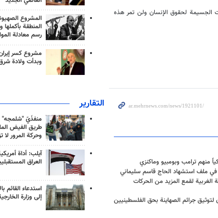
العالمي الجديد
ات الجسيمة لحقوق الإنسان ولن تمر هذه
المشروع الصهيو
المنطقة بأكملها و
رسم معادلة الموا
مشروع كسر إيران
وبدأت ولادة شرق
التقارير
منفذَيّ "شلمجه" 
طريق الفيض الملي
وحركة المرور لا ت
آيلب: أداة أمريكي
العراق المستقبلي
ن في ملف استشهاد الحاج قاسم سليماني
لغربية لقمع المزيد من الحركات
استدعاء القائم بال
إلى وزارة الخارجية
لتوثیق جرائم الصهاينة بحق الفلسطينيين