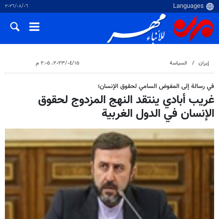
٠٦‏/٠٨‏/٢٠٢٦
إيران
السياسة
١٥‏/٠٤‏/٢٠٢٣، ٢:٠٥ م
في رسالة إلى المفوض السامي لحقوق الإنسان؛
غريب أبادي ينتقد النهج المزدوج لحقوق
الإنسان في الدول الغربية