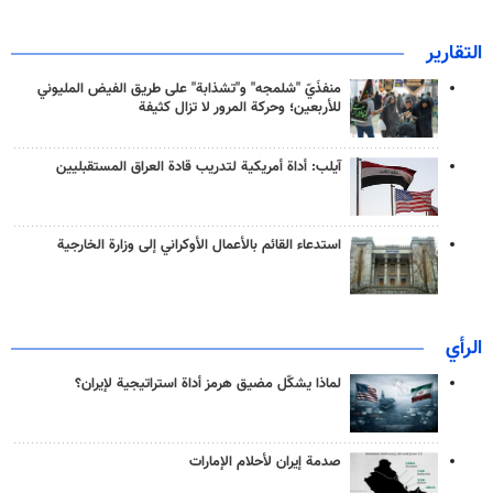
التقارير
منفذَيّ "شلمجه" و"تشذابة" على طريق الفيض المليوني
للأربعين؛ وحركة المرور لا تزال كثيفة
آيلب: أداة أمريكية لتدريب قادة العراق المستقبليين
استدعاء القائم بالأعمال الأوكراني إلى وزارة الخارجية
الرأي
لماذا يشكّل مضيق هرمز أداة استراتيجية لإيران؟
صدمة إيران لأحلام الإمارات