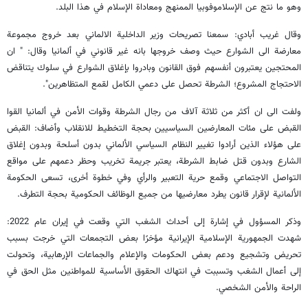
وهو ما نتج عن الإسلاموفوبيا الممنهج ومعاداة الإسلام في هذا البلد.
وقال غريب أبادي: سمعنا تصريحات وزير الداخلية الالماني بعد خروج مجموعة
معارضة الى الشوارع حيث وصف خروجها بانه غير قانوني في ألمانيا وقال: " ان
المحتجين يعتبرون أنفسهم فوق القانون وبادروا بإغلاق الشوارع في سلوك يتناقض
الاحتجاج المشروع؛ الشرطة تحصل على دعمي الكامل لقمع المتظاهرين".
ولفت الى ان أكثر من ثلاثة آلاف من رجال الشرطة وقوات الأمن في ألمانيا القوا
القبض على مئات المعارضين السياسيين بحجة التخطيط للانقلاب وأضاف: القبض
على هؤلاء الذين أرادوا تغيير النظام السياسي الألماني بدون أسلحة وبدون إغلاق
الشارع وبدون قتل ضابط الشرطة، يعتبر جريمة تخريب وحظر دعمهم على مواقع
التواصل الاجتماعي وقمع حرية التعبير والرأي وفي خطوة أخرى، تسعى الحكومة
الألمانية لإقرار قانون يطرد معارضيها من جميع الوظائف الحكومية بحجة التطرف.
وذكر المسؤول في إشارة إلى أحداث الشغب التي وقعت في إيران عام 2022:
شهدت الجمهورية الإسلامية الإيرانية مؤخرًا بعض التجمعات التي خرجت بسبب
تحريض وتشجيع ودعم بعض الحكومات والإعلام والجماعات الإرهابية، وتحولت
إلى أعمال الشغب وتسببت في انتهاك الحقوق الأساسية للمواطنين مثل الحق في
الراحة والأمن الشخصي.