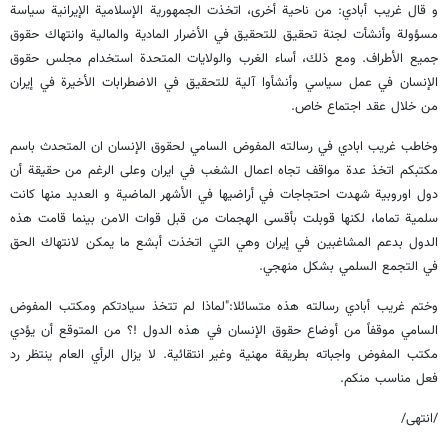
و قال غريب أبادي: من ناحية أخرى، اتخذت الجمهورية الإسلامية الإيرانية سياسة
مسؤولة وأنشأت لجنة تحقيق للتحقيق في الأضرار المادية والمالية وانتهاك حقوق
جميع الأطراف. ومع ذلك، أساء الغرب والولايات المتحدة استخدام مجلس حقوق
الإنسان في عمل سياسي وأنشأوا آلية للتحقيق في الاضطرابات الأخيرة في إيران
من خلال عقد اجتماع خاص.
وخاطب غريب ابادي في رسالته المفوض السامي لحقوق الإنسان ان المتحدث باسم
مكتبكم اتخذ عدة مواقف تجاه اعمال الشغب في ايران وعلى الرغم من حقيقة أن
دول اوروبية شهدت احتجاجات في أراضيها في الأشهر الماضية و العديد منها كانت
سلمية تماما، لكنها قوبلت بأقسى الهجمات من قبل قوات الامن بينما قامت هذه
الدول بدعم المشاغبين في إيران وهي التي اتخذت أبشع ما يمكن لانتهاك الحق
في التجمع السلمي بشكل منهجي.
وختم غريب أبادي رسالته هذه متسائلا:"لماذا لم تتخذ سيادتكم ومكتب المفوض
السامي موقفاً من أوضاع حقوق الإنسان في هذه الدول !؟ من المتوقع أن يؤدي
مكتب المفوض واجباته بطريقة مهنية وغير انتقائية. لا يزال الرأي العام ينتظر رد
فعل مناسب منكم.
/انتهى/