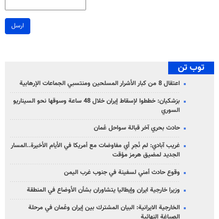
ارسل
توب تن
اعتقال 8 من كبار الأشرار المسلحين ومنتسبي الجماعات الإرهابية
بزشكيان: خططوا لإسقاط إيران خلال 48 ساعة وسوقها نحو السيناريو
السوري
حادث بحري آخر قبالة سواحل عُمان
غريب آبادي: لم نُجرِ أي مفاوضات مع أمريكا في الأيام الأخيرة..المسار
الجديد لمضيق هرمز مؤقت
وقوع حادث أمني لسفينة في جنوب غرب اليمن
وزيرا خارجية ايران وإيطاليا يتشاوران بشأن الأوضاع في المنطقة
الخارجية الايرانية: البيان المشترك بين إيران وعُمان في مرحلة
الصياغة النهائية