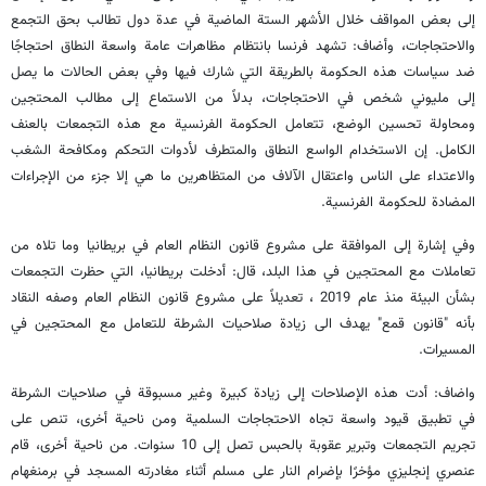
إلى بعض المواقف خلال الأشهر الستة الماضية في عدة دول تطالب بحق التجمع
والاحتجاجات، وأضاف: تشهد فرنسا بانتظام مظاهرات عامة واسعة النطاق احتجاجًا
ضد سياسات هذه الحكومة بالطريقة التي شارك فيها وفي بعض الحالات ما يصل
إلى مليوني شخص في الاحتجاجات، بدلاً من الاستماع إلى مطالب المحتجين
ومحاولة تحسين الوضع، تتعامل الحكومة الفرنسية مع هذه التجمعات بالعنف
الكامل. إن الاستخدام الواسع النطاق والمتطرف لأدوات التحكم ومكافحة الشغب
والاعتداء على الناس واعتقال الآلاف من المتظاهرين ما هي إلا جزء من الإجراءات
المضادة للحكومة الفرنسية.
وفي إشارة إلى الموافقة على مشروع قانون النظام العام في بريطانيا وما تلاه من
تعاملات مع المحتجين في هذا البلد، قال: أدخلت بريطانيا، التي حظرت التجمعات
بشأن البيئة منذ عام 2019 ، تعديلاً على مشروع قانون النظام العام وصفه النقاد
بأنه "قانون قمع" يهدف الى زيادة صلاحيات الشرطة للتعامل مع المحتجين في
المسيرات.
واضاف: أدت هذه الإصلاحات إلى زيادة كبيرة وغير مسبوقة في صلاحيات الشرطة
في تطبيق قيود واسعة تجاه الاحتجاجات السلمية ومن ناحية أخرى، تنص على
تجريم التجمعات وتبرير عقوبة بالحبس تصل إلى 10 سنوات. من ناحية أخرى، قام
عنصري إنجليزي مؤخرًا بإضرام النار على مسلم أثناء مغادرته المسجد في برمنغهام