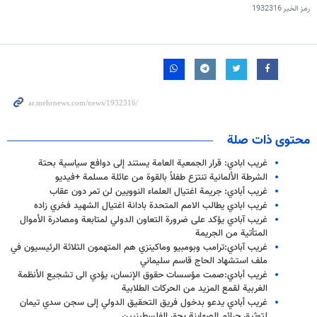
رمز الخبر
1932316
محتوى ذات صلة
غريب ابادي: قرار الجمعية العامة يستند إلى دوافع سياسية بحتة
الشرطة الألمانية تنتزع طفلاً بالقوة من عائلة مسلمة +فیدیو
غريب أبادي: جريمة اغتيال العلماء النوويين لن تمر دون عقاب
غريب ابادي يطالب الامم المتحدة بادانة اغتيال الشهيد فخري زاده
غريب آبادي يؤكد على ضرورة التعاون الدولي لمتابعة ومصادرة الأموال
المتأتية من الجريمة
غريب آبادي:ترامب وبومبيو وماكينزي هم المتهمون الثلاثة الرئيسيون في
ملف استشهاد الحاج قاسم سليماني
غريب أبادي:صمت مؤسسات حقوق الإنسان، يؤدي الى تشجيع الأنظمة
الغربية لقمع المزيد من الحركات الطلابية
غريب أبادي يدعو بدخول فريق التحقيق الدولي إلى سجن سدي تيمان
لتوثیق جرائم الصهاينة بحق الفلسطينيين