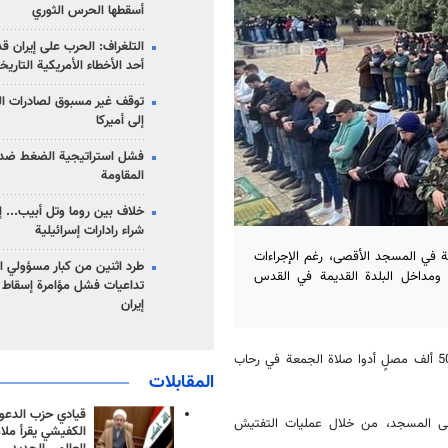
أسقطها الحرس الثوري
التلغراف: الحرب على إيران ق
أحد الأخطاء الأمريكية التاريخ
توقف غير مسبوق لصادرات ال
إلى أميركا
فشل استراتيجية الضغط ضد
المقاومة
خلاف بين روما وتل أبيب... إ
شراء رادارات إسرائيلية
ف مصلٍ أدوا صلاة الجمعة في المسجد الأقصى، رغم الإجراءات
طرد اثنين من كبار مسؤولي ال
، ومداخل البلدة القديمة في القدس
تداعيات فشل مؤامرة إسقاط ا
إيران
، انه قدرت دائرة الأوقاف الإسلامية بالقدس، بأن نحو 50 ألف مصلٍ أدوا صلاة الجمعة في رحاب
المقابلات
قيادي حزب الدعوة
إلى المسجد، من خلال عمليات التفتيش
الكفيشي يقرأ ملا