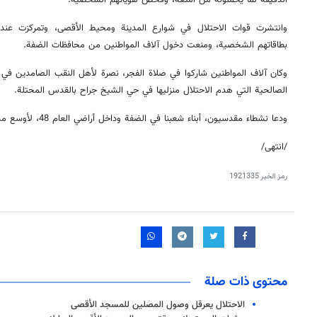
وانتشرت قوات الاحتلال في شوارع المدينة ومحيط الأقصى، وتمركزت عند 
بطاقاتهم الشخصية، ومنعت دخول آلاف المواطنين من محافظات الضفة.
وكان آلاف المواطنين شاركوا في صلاة الفجر، نصرة لأهل النقب الصامدين في وجه
الصالحية التي هدم الاحتلال منزليها في حي الشيخ جراح بالقدس المحتلة.
ودعا نشطاء مقدسيون، أبناء شعبنا في الضفة وداخل أراضي العام 48، لأوسع مشاركة ودعم لأهلنا في النقب والقدس.
/انتهی/
رمز الخبر
1921335
محتوى ذات صلة
الاحتلال يعرقل وصول المصلين للمسجد الأقصى