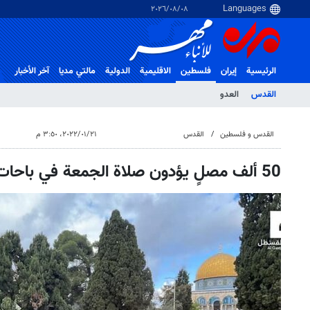
٠٨‏/٠٨‏/٢٠٢٦
الرئيسية
إيران
فلسطین
الاقلیمیة
الدولية
مالتي مدیا
آخر الأخبار
القدس
العدو
القدس و فلسطین
القدس
٢١‏/٠١‏/٢٠٢٢، ٣:٥٠ م
50 ألف مصلٍ يؤدون صلاة الجمعة في باحات الأقصى