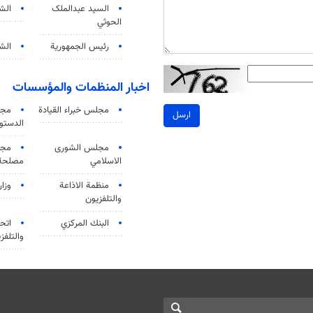
السید عبدالملک
الش
الحوثي
رئيس الجمهورية
الشي
اخبار المنظمات والمؤسسات
مجلس خبراء القيادة
مجل
ارسل
الدستو
مجلس الشورى
مجم
الاسلامي
مصلحة 
منظمة الاذاعة
وزار
والتلفزیون
البنك المركزي
اتحا
والتلفز