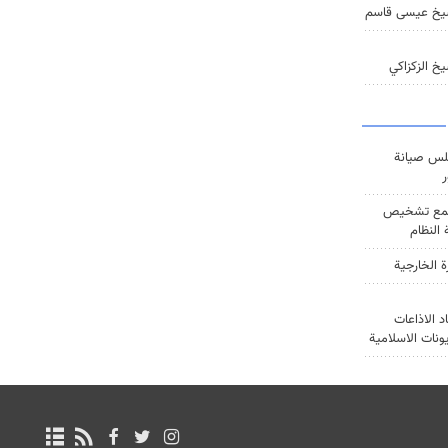
يخ عيسى قاسم
خ الزكزاكي
س صيانة
ر
ع تشخيص
النظام
ة الخارجية
د الاذاعات
يونات الاسلامية