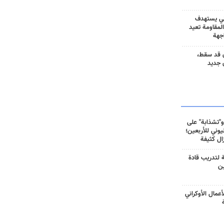
ني يستهدف
المقاومة تعيد
جهة
 قد سقط،
 جديد
و"تشذابة" على
وني للأربعين؛
زال كثيفة
ة لتدريب قادة
ين
أعمال الأوكراني