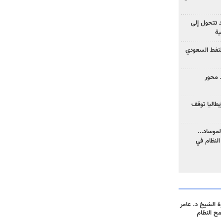
د تتحول إلى
ية
نفط السعودي
 محور
يطاليا توقف
موساد...
لنظام في
 الشيخ د. عامر
مح النظام