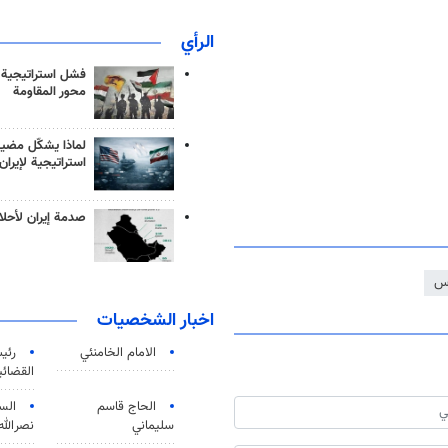
الرأي
فشل استراتيجية
محور المقاومة
لماذا يشكّل مضيق
استراتيجية لإيران
صدمة إيران لأحلام
دس
اخبار الشخصيات
الامام الخامنئي
رئی
القضائی
الحاج قاسم
الس
سليماني
نصرالله