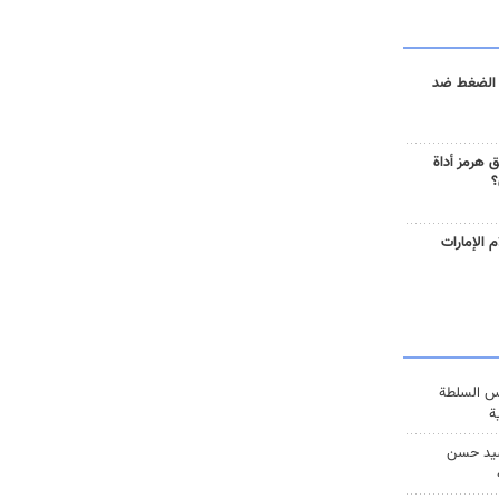
 الضغط ضد
 هرمز أداة
؟
 الإمارات
س السلطة
ة
يد حسن