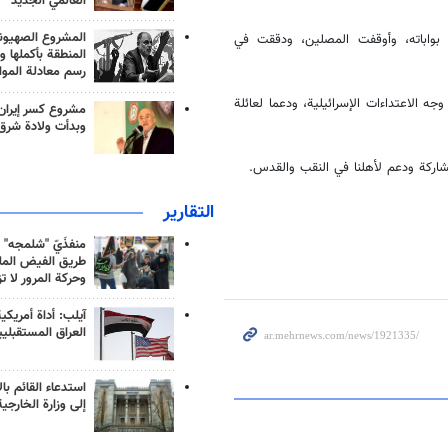
العالمي الجديد
المشروع الصهيو
بواباته، وأوقفت المصلين، ودققت في
المنطقة بأكملها و
رسم معادلة الموا
 الاعتداءات الإسرائيلية، ودعما لعائلة
مشروع كسر إيران
وبدأت ولادة شرق
التقارير
منفذَيّ "شلمجه" 
طريق الفيض الملي
وحركة المرور لا ت
آيلب: أداة أمريكي
العراق المستقبلي
استدعاء القائم بال
إلى وزارة الخارجية