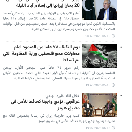
20 بحارا إيرانيا إلى إسلام آباد الليلة
أعلن نائب رئيس الوزراء وزير الخارجية الباكستاني"محمد
إسحاق دار": إن عملية إعادة 20 بحارا إيرانيا و11 بحارا
باكستانيا، الذين كانوا موجودين في سنغافورة بعد احتجاز سفينتهم من قبل الولايات
المتحدة، قد نجحت وإن جميعهم سينقلون الی باكستان الليلة.
2026-05-15 20:49
يوم النكبة..٧٨ عاما من الصمود امام
محاولات محو فلسطين وراية المقاومة التي
لم تسقط
رغم مرور 78 عاماً على التهجير الأول، يبرهن
الفلسطينيون أن "الراية لم تسقط"، وأن قرار العودة الذي اتخذه اللاجئون الأوائل
تحت وطأة المجازر، لا يزال هو المحرك الفعلي للمقاومة في ذكراها الحالية.
2026-05-15 19:45
خلال لقاء نظيره الهندي؛
عراقجي: نؤدي واجبنا كحافظ للأمن في
مضيق هرمز
كتب وزير خارجية إيران في رسالة بخصوص لقائه مع
نظيره الهندي: نؤدي واجبنا كحافظ للأمن في مضيق هرمز.
2026-05-15 19:07