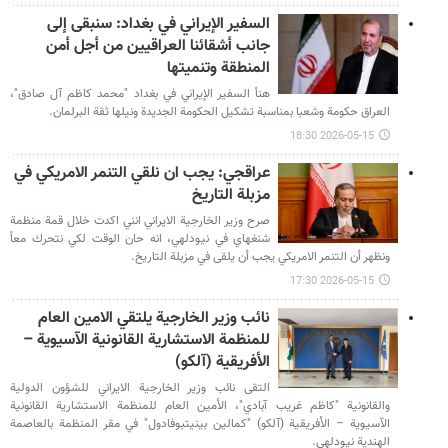
السفير الإيراني في بغداد: سنبقى إلى
جانب أشقائنا العراقيين من أجل أمن
المنطقة وتنميتها
هنأ السفير الإيراني في بغداد "محمد كاظم آل صادق"،
العراق حكومة وشعبا بمناسبة تشكيل الحكومة الجديدة ونيلها ثقة البرلمان.
2026-05-15 18:30
عراقجي: يجب ان نلقي التنمر الامريكي في
مزبلة التاريخ
صرح وزير الخارجية الايراني انني اكدت خلال قمة منظمة
شنغهاي في نيودلهي، انه حان الوقت لكي نتحرك معاً
ونظهر أن التنمر الامريكي يجب أن يلقى في مزبلة التاريخ.
2026-05-15 17:30
نائب وزير الخارجية يلتقي الامين العام
للمنظمة الاستشارية القانونية الآسيوية –
الأفريقية (آلكو)
التقى نائب وزير الخارجية الايراني للشؤون الدولية
والقانونية "كاظم غريب‌ آبادي"، الأمين العام للمنظمة الاستشارية القانونية
الآسيوية – الأفريقية (آلكو) "كمالين بينيتبوفادول" في مقر المنظمة بالعاصمة
الهندية نيودلهي.