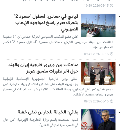
2026-05-15 10:39
قيادي في حماس: أسطول "صمود 2"
يتحرك بعزم راسخ لمواجهة الإرهاب
الصهيوني
أعلن عضو المكتب السياسي لحركة حماس أن 54 سفينة
انطلقت من ميناء مرماريس التركي لاستكمال مسيرة "أسطول صمود 2" لكسر
الحصار عن غزة.
2026-05-15 09:41
مباحثات بين وزيري خارجية إيران والهند
حول آخر تطورات مضيق هرمز
التقى وزيرا خارجية الجمهورية الإسلامية الإيرانية
وجمهورية الهند، على هامش اجتماع وزراء خارجية دول
مجموعة "بريكس" في نيودلهي، وبحثا العلاقات الثنائية وآخر المستجدات في مضيق
هرمز والتعاون متعدد الأطراف.
2026-05-15 09:35
بقائي: الخيانة للجار لن تبقى خفية
كتب المتحدث باسم وزارة الخارجية الإيرانية: "من خان
في السر، سيفضح في العلن".