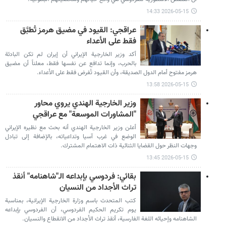
2026-05-15 14:33
عراقجي: القيود في مضيق هرمز تُطبَّق
فقط على الأعداء
أكد وزير الخارجية الإيراني أن إيران لم تكن البادئة
بالحرب، وإنما تدافع عن نفسها فقط، معلناً أن مضيق
هرمز مفتوح أمام الدول الصديقة، وأن القيود تُفرض فقط على الأعداء.
2026-05-15 13:58
وزير الخارجية الهندي يروي محاور
"المشاورات الموسعة" مع عراقجي
أعلن وزير الخارجية الهندي أنه بحث مع نظيره الإيراني
الوضع في غرب آسيا وتداعياته، بالإضافة إلى تبادل
وجهات النظر حول القضايا الثنائية ذات الاهتمام المشترك.
2026-05-15 13:45
بقائي: فردوسي بإبداعه الـ"شاهنامه" أنقذ
تراث الأجداد من النسيان
كتب المتحدث باسم وزارة الخارجية الإيرانية، بمناسبة
يوم تكريم الحكيم الفردوسي، أن الفردوسي بإبداعه
الشاهنامه وإحيائه اللغة الفارسية، أنقذ تراث الأجداد من الانقطاع والنسيان.