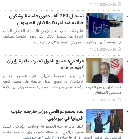
2026-05-15 11:14
تسجيل 250 ألف دعوى قضائية وشكوى
جنائية ضد أمريكا والكيان الصهيوني
أعلن نائب النائب العام الإيراني (المساعد القضائي للنائب
العام) عن تسجيل 250 ألف دعوى حقوقية وشكوى
جنائية ضد أمريكا والكيان الصهيوني بتهمة ارتكاب جرائم حرب.
2026-05-15 11:01
عراقجي: جميع الدول تعترف بقدرة بإيران
كقوة صاعدة
قال وزير الخارجية الإيراني، على هامش اجتماع
"بريكس"، إن جميع الدول حريصة على معرفة كيف
تمكنت إيران من الخروج مرفوعة الرأس من هذه الحرب والمقاومة، وإلى أين يتجه
مستقبل المنطقة.
2026-05-15 10:55
لقاء يجمع عراقجي ووزير خارجية جنوب
أفريقيا في نيودلهي
التقى وزير خارجية الجمهورية الإسلامية الإيرانية، السيد
عباس عراقجي، مع رونالد لامولا، وزير خارجية جنوب
أفريقيا، على هامش اجتماع وزراء خارجية دول "بريكس" في نيودلهي.