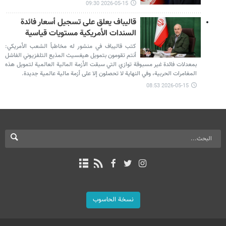
2026-05-15 09:30
قاليباف يعلق على تسجيل أسعار فائدة
السندات الأمريكية مستويات قياسية
كتب قاليباف في منشور له مخاطباً الشعب الأمريكي:
أنتم تقومون بتمويل هيغسيث المذيع التلفزيوني الفاشل
بمعدلات فائدة غير مسبوقة توازي التي سبقت الأزمة المالية العالمية لتمويل هذه
المغامرات الحربية، وفي النهاية لا تحصلون إلا على أزمة مالية عالمية جديدة.
2026-05-15 08:53
نسخة الحاسوب