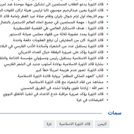
قائد الثورة يدعو الطلاب المسلمين الى تشكيل جبهة موحدة ضد امريك
قائد الثورة يعين عبدالرحيم موسوي نائبا لرئيس هيئة اركان القوات الم
يوم الاربعاء اول ايام شوال بايران وتقام صلاة عيد الفطر بإمامة قائد ال
قائد الثورة : مهمة المسلمين في جميع انحاء العالم الاستمرار بالنضا
قائد الثورة : هدف الاستكبار العالمي طي القضية الفلسطينية
قائد الثورة يمدد عضوية ثلاثة من فقهاء مجلس صيانة الدستور
قائد الثورة: كان من المفترض أن ترفع العقوبات دفعة واحدة
قائد الثورة یستقبل عدد من الشعراء وأساتذة الأدب الفارسي في البلاد
قائد الثورة يؤكد على ضرورة اليقظة حيال العداء الامريكي
قائد الثورة الاسلامية يستقبل رئيس ومسؤولي مؤسسة الاذاعة والتلف
بشارة قائد الثورة الاسلامية بولادة أسلوب جديد فى الشعر الفارسي
قائد الثورة: تصور عدم هزيمة امريكا خطأ كبير
كتاب "العهد الملكي المظلم" برواية قائدة الثورة الاسلامية
مشاهد من لقاء الشعراء مع قائد الثورة الاسلامية
نصر الله : إرادتنا تقوى وقوتنا تشتد في الطريق الحسيني
قائد الثورة يؤكد ضرورة مراقبة خدع الاعداء في تنفيذ الاتفاق النووي
الفيضانات في غزة
سمات
اليمن
قائد الثورة الاسلامية
غزة