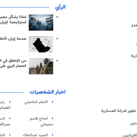
الرأي
لماذا يشكّل مضيق
استراتيجية لإيران
عدو
صدمة إيران لأحلام
رية
من الإخفاق في ال
الحصار البري على 
اخبار الشخصيات
الامام الخامنئي
رئی
القضائی
طوير قدراتنا العسكرية
الحاج قاسم
الس
دين
سليماني
نصرالله
السید عبدالملک
الش
ايرانيين