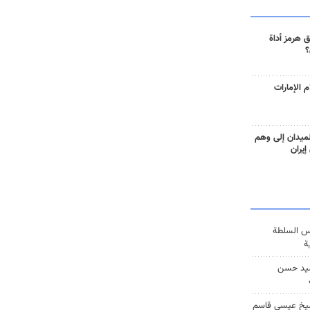
 هرمز أداة
؟
 الإمارات
ميدان إلى وهم
إيران
س السلطة
ة
يد حسن
يخ عيسى قاسم