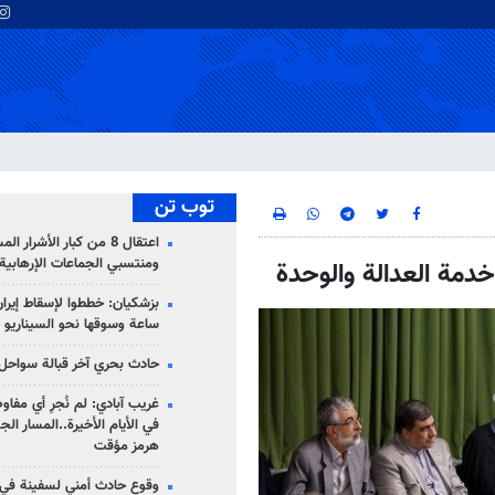
توب تن
اعتقال 8 من كبار الأشرار 
ومنتسبي الجماعات الإرهابية
خدمة العدالة والوحدة
ساعة وسوقها نحو السيناريو 
حادث بحري آخر قبالة سواحل 
غريب آبادي: لم نُجرِ أي مفاو
في الأيام الأخيرة..المسار ال
هرمز مؤقت
وقوع حادث أمني لسفينة في