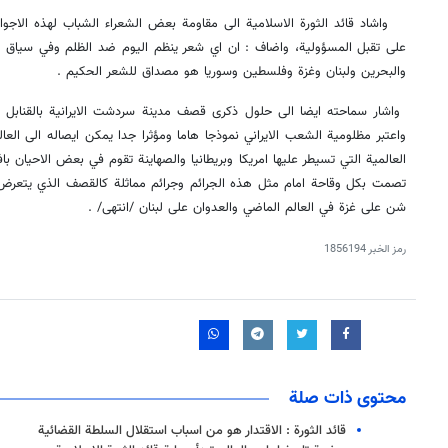
واشاد قائد الثورة الاسلامية الى مقاومة بعض الشعراء الشباب لهذه الاجوا
على تقبل المسؤولية، واضاف : ان اي شعر ينظم اليوم ضد الظلم وفي سياق ا
والبحرين ولبنان وغزة وفلسطين وسوريا هو مصداق للشعر الحكيم .
واشار سماحته ايضا الى حلول ذكرى قصف مدينة سردشت الايرانية بالقنابل الك
واعتبر مظلومية الشعب الايراني نموذجا هاما ومؤثرا جدا يمكن ايصاله الى العا
العالمية التي تسيطر عليها امريكا وبريطانيا والصهاينة تقوم في بعض الاحيان 
تصمت بكل وقاحة امام مثل هذه الجرائم وجرائم مماثلة كالقصف الذي يتعرض ل
شن على غزة في العالم الماضي والعدوان على لبنان /انتهى/ .
رمز الخبر
1856194
محتوى ذات صلة
قائد الثورة : الاقتدار هو من اسباب استقلال السلطة القضائية