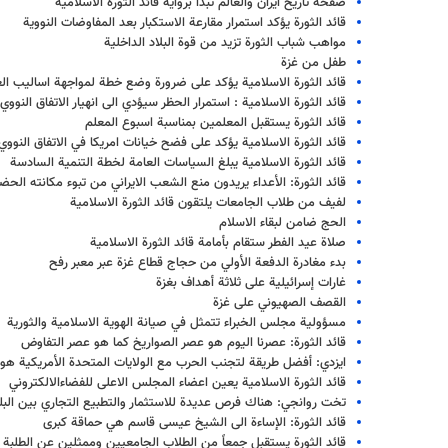
صفحة تاريخ ايران والعالم تبدأ برواية قائد الثورة الاسلامية
قائد الثورة يؤكد استمرار مقارعة الاستكبار بعد المفاوضات النووية
مواهب شباب الثورة تزيد من قوة البلاد الداخلية
طفل من غزة
قائد الثورة الاسلامية يؤكد على ضرورة وضع خطة لمواجهة اساليب ال
قائد الثورة الاسلامية : استمرار الحظر سيؤدي الى انهيار الاتفاق النووي
قائد الثورة يستقبل المعلمين بمناسبة اسبوع المعلم
قائد الثورة الاسلامية يؤكد على فضح خيانات امريكا في الاتفاق النووي
قائد الثورة الاسلامية يبلغ السياسات العامة لخطة التنمية السادسة
قائد الثورة: الأعداء يريدون منع الشعب الايراني من تبوء مكانته الحضا
لفيف من طلاب الجامعات يلتقون قائد الثورة الاسلامية
الحج ضامن لبقاء الاسلام
صلاة عيد الفطر ستقام بأمامة قائد الثورة الاسلامية
بدء مغادرة الدفعة الأولي من حجاج قطاع غزة عبر معبر رفح
غارات إسرائيلية على ثلاثة أهداف بغزة
القصف الصهيوني على غزة
مسؤولية مجلس الخبراء تتمثل في صيانة الهوية الاسلامية والثورية
قائد الثورة: عصرنا اليوم هو عصر الصواريخ كما هو عصر التفاوض
ايزدي: أفضل طريقة لتجنب الحرب مع الولايات المتحدة الأمريكية هو ت
قائد الثورة الاسلامية يعين اعضاء المجلس الاعلى للفضاءالالكتروني
تخت روانجي: هناك فرص عديدة للاستثمار والتطبيع التجاري بين البل
قائد الثورة: الإساءة الى الشيخ عيسى قاسم هي حماقة كبرى
قائد الثورة يستقبل جمعاً من الطلاب الجامعيين وممثلين عن الطلبة ال