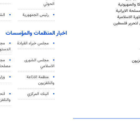
الحوثي
ا والصهيونية
سلحة الايرانية
رئيس الجمهورية
الشي
ثورة الاسلامية
ل لتحرير فلسطين
اخبار المنظمات والمؤسسات
مجلس خبراء القيادة
مجل
الدستو
مجلس الشورى
مجم
زيون
الاسلامي
مصلحة 
منظمة الاذاعة
وزار
والتلفزیون
البنك المركزي
اتحا
والتلفز