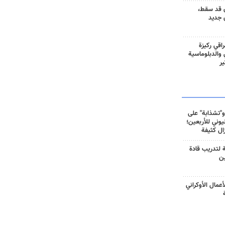
 قد سقط،
 جديد
راقي ركيزة
ي والدبلوماسية
ير
و"تشذابة" على
وني للأربعين؛
زال كثيفة
ة لتدريب قادة
ين
أعمال الأوكراني