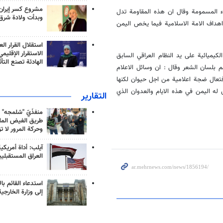
مشروع كسر إيران
ء المسمومة وقال ان هذه المقاومة تدل
وبدأت ولادة شرق
هداف الامة الاسلامية فيما يخص اليمن
استقلال القرار الع
الاستقرار الإقليم
يميائية على يد النظام العراقي السابق
الهادئة تصنع التأث
لم بلسان الشعر وقال : ان وسائل الاعلام
بافتعال ضجة اعلامية من اجل حيوان لكنها
ه اليمن في هذه الايام والعدوان الذي
التقارير
منفذَيّ "شلمجه" 
طريق الفيض الملي
وحركة المرور لا ت
آيلب: أداة أمريكي
العراق المستقبلي
استدعاء القائم بال
إلى وزارة الخارجية