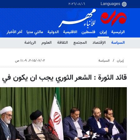
٠٦‏/٠٨‏/٢٠٢٦
الرئيسية
إيران
فلسطین
الاقلیمیة
الدولية
مالتي مدیا
آخر الأخبار
السياسة
الإقتصاد
المجتمع
الثقافة
العلوم
الرياضة
إيران
السياسة
٠٢‏/٠٧‏/٢٠١٥، ١١:٠٩ ص
قائد الثورة : الشعر الثوري يجب ان يكون في 