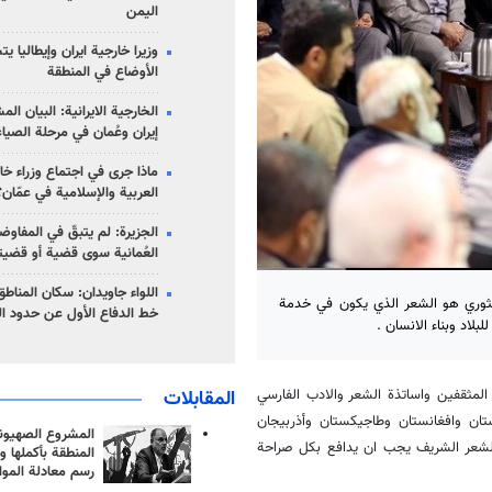
اليمن
وزيرا خارجية ايران وإيطاليا ي
الأوضاع في المنطقة
الخارجية الايرانية: البيان ال
إيران وعُمان في مرحلة الصياغ
ماذا جرى في اجتماع وزراء خا
العربية والإسلامية في عمّان؟
الجزيرة: لم يتبقّ في المفاوضا
العُمانية سوى قضية أو قضيت
اللواء جاويدان: سكان المناط
 الثوري هو الشعر الذي يكون في خدمة
خط الدفاع الأول عن حدود الب
بلاد وبناء الانسان .
المقابلات
 المثقفين واساتذة الشعر والادب الفارسي
تان وافغانستان وطاجيكستان وأذربيجان
المشروع الصهيو
 الشعر الشريف يجب ان يدافع بكل صراحة
المنطقة بأكملها و
رسم معادلة الموا