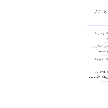
خ الزكزاكي
س صيانة
ر
ع تشخيص
النظام
ة الخارجية
د الاذاعات
يونات الاسلامية