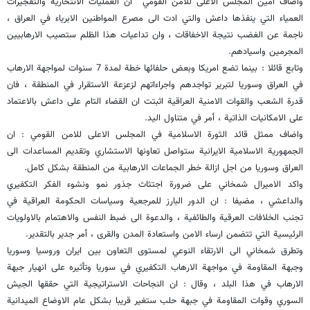
واضاف امين المجلس الاعلى للامن القومي ان العمليات الانتحارية والتفجيرات
العمياء التي ينفذها داعش والتي ادت الى مصرع المواطنين الابرياء في العراق ،
ناجمة عن الغضب نتيجة الاخفاقات ، وان تداعيات هذا الظلم ستصيب الارهابيين
المجرمين واسيادهم.
وتابع قائلا : بينما تضع امريكا وبعض حلفائها خطة لمدة 7 سنوات لمواجهة الارهاب
في العراق وسوريا لتبرير تواجدهم واجراءاتهم لزعزعة الاستقرار في المنطقة ، فان
قدرة الشعب والقوات الامنية العراقية اثبتت ان القضاء التام على داعش بالاعتماد
على الامكانيات الذاتية ، أمر في متناول اليد.
واضاف ممثل قائد الثورة الاسلامية في المجلس الاعلى للامن القومي : ان
الجمهورية الاسلامية الايرانية ستواصل تعاونها الاستشاري وتقديم المساعدات الى
العراق وسوريا من اجل ازالة خطر الجماعات الارهابية من المنطقة بشكل كامل.
واكد الاميرال شمخاني على ضرورة اجتثاث جذور نمو ونشوء الفكر التكفيري
والداعشي ، مضيفا : ان الدور البارز للمرجعية وسياسات الحكومة العراقية في
تجنب الخلافات العرقية والطائفية ، والدعوة الى ضبط النفس والاهتمام بالاولويات
الرئيسية التي تتضمن ارساء الامن واستعادة المدن والقرى ، أمر جدير بالتقدير.
وتطرق شمخاني الى الارتقاء النوعي لمستوى التعاون بين ايران وروسيا وسوريا
وجبهة المقاومة في مواجهة الارهاب التكفيري في سوريا وتأثيره على انهيار جبهة
الارهاب في هذا البلد ، وقال : ان النجاحات الاستراتيجية التي حققها الجيش
السوري وقوات المقاومة في جبهة حلب ستغير قريبا بشكل عام الاوضاع الميدانية