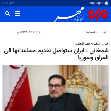
٠٨‏/٠٨‏/٢٠٢٦
إيران
السياسة
١٠‏/٠٧‏/٢٠١٦، ١٢:٣٣ م
خلال استقباله عمار الحكيم
شمخاني : ايران ستواصل تقديم مساعداتها الى
العراق وسوريا