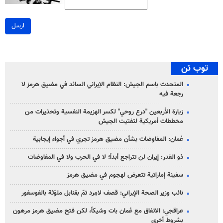
ارسل
توب تن
المتحدث باسم الجيش: النظام الإيراني السائد في مضيق هرمز لا
رجعة فيه
زيارة الأربعين "درع روحي" لكسر الهزيمة النفسية وتحذيرات من
مخططات أمريكية لتفتيت الجيش
عُمان: المفاوضات بشأن مضيق هرمز تجري في أجواء إيجابية
ذو القدر: إيران لن تتراجع أبداً؛ لا في الحرب ولا في المفاوضات
سفينة إماراتية تتعرض لهجوم في مضيق هرمز
نائب وزير الصحة الإيراني: قصف لامِرد تمّ بقنابل ملوّثة بالفوسفور
عراقجي: الاتفاق مع عُمان بات وشيكاً، لكن فتح مضيق هرمز مرهون
بشروط أخرى