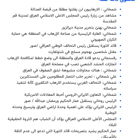
شمخاني : الارهابيون لن يفلتوا مطلقا من قبضة العدالة
مشاهد من زيارة رئيس المجلس الاعلى الاسلامي العراق لمدينة قم
المقدسة
شمخاني يهنئ بتحرير مدينة ديرالزور
شمخاني: الغاية الرئيسية من صناعة الإرهاب في المنطقة هي حماية
الكيان الصهيوني
قائد الثورة يستقبل رئيس التحالف الوطني العراقي /صور
مقتل شخصين بهجوم مسلح في شتوتغارت
رفسنجاني يدعو قادة العراق والمنطقة الى وضع خطط لمكافحة الإرهاب
انجازات الحشد الشعبي تصب في مصلحة العراق
شمخاني : هناك محاولات مشبوهة لشق الصفوف في العراق
علي شمخاني : تحرير حلب انتصار للمظلومين على المستكبرين
شمخاني: التحالف الغربي يستخدم الارهاب التكفيري كآلة لتنفيذ
سياساته
شمخاني: التعاون الايراني-الروسي أحبط المعادلات الامريكية
الرئيس روحاني يستقبل عمار الحكيم ورمضان عبدالله / صور
الرئيس الايراني يؤكد على اهمية وحدة اراضي العراق وترسيخ وحدته
الوطنية
المجلس الأعلى الاسلامي العراقي يؤكد أن الشباب هم الثروة الحقيقية
للبلاد
عمار الحكيم يشيد بتصريحات قائد الثورة التي تدعو الى عدم الثقة
بالأمريكان