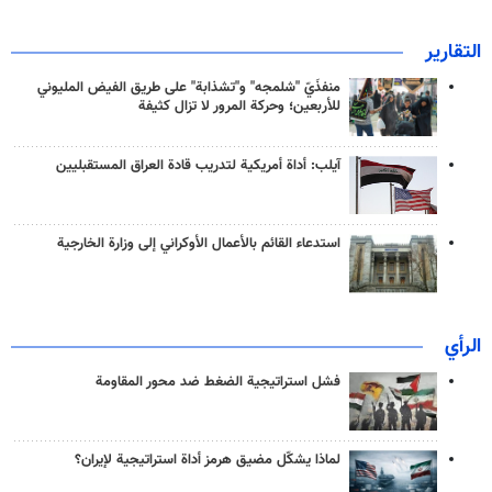
التقارير
منفذَيّ "شلمجه" و"تشذابة" على طريق الفيض المليوني
للأربعين؛ وحركة المرور لا تزال كثيفة
آيلب: أداة أمريكية لتدريب قادة العراق المستقبليين
استدعاء القائم بالأعمال الأوكراني إلى وزارة الخارجية
الرأي
فشل استراتيجية الضغط ضد محور المقاومة
لماذا يشكّل مضيق هرمز أداة استراتيجية لإيران؟