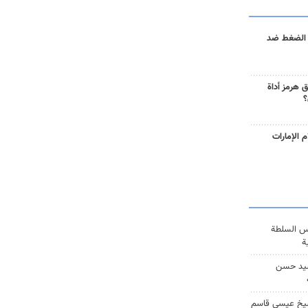
 الضغط ضد
 هرمز أداة
؟
 الإمارات
س السلطة
ة
يد حسن
يخ عيسى قاسم