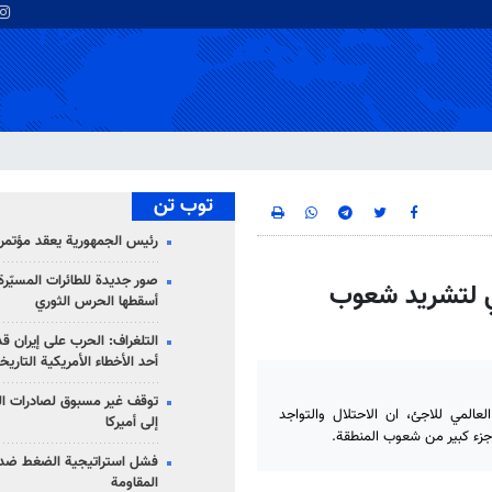
توب تن
رئيس الجمهورية يعقد مؤتمراً 
صور جديدة للطائرات المسيّرة 
ي لتشريد شعوب
أسقطها الحرس الثوري
التلغراف: الحرب على إيران ق
أحد الأخطاء الأمريكية التاريخ
توقف غير مسبوق لصادرات ال
لعالمي للاجئ، ان الاحتلال والتواجد
إلى أميركا
جزء كبير من شعوب المنطقة.
فشل استراتيجية الضغط ضد
المقاومة