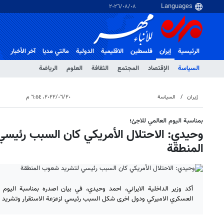
٠٨‏/٠٨‏/٢٠٢٦
الرئيسية
إيران
فلسطین
الاقلیمیة
الدولية
مالتي مدیا
آخر الأخبار
السياسة
الإقتصاد
المجتمع
الثقافة
العلوم
الرياضة
إيران
السياسة
٢٠‏/٠٦‏/٢٠٢٢، ٦:٥٤ م
بمناسبة اليوم العالمي للاجئ؛
وحيدي: الاحتلال الأمريكي كان السبب رئيس
المنطقة
أكد وزير الداخلية الايراني، احمد وحيدي، في بيان اصدره بمناسبة اليوم ا
العسكري الاميركي ودول اخرى شكل السبب رئيسي لزعزعة الاستقرار وتشريد 