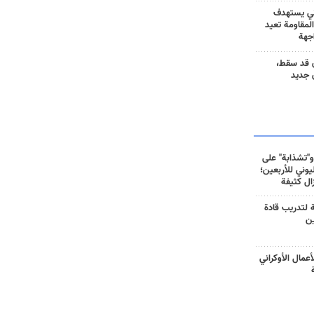
ني يستهدف
المقاومة تعيد
جهة
 قد سقط،
 جديد
و"تشذابة" على
وني للأربعين؛
زال كثيفة
ة لتدريب قادة
ين
أعمال الأوكراني