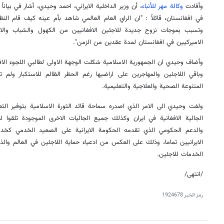
وأفادت
وكالة مهر للأنباء
، أن وزير الداخلية الايراني، احمد وحيدي، أشار في بياناً
في افغانستان، قائلاً : "ان الراي العام العالمي شاهد بأم عينه كيف قام النظ
وتسبب بموجات نزوح جديدة للاجئين الافغانيين من الكهول والشباب والاط
الاميركيين في افغانستان لمدة عقدين من الزمن".
وأضاف وحيدي ان الجمهورية الاسلامية شكلت الوجهة الاولى لطالبي اللجوء الا
وباقي اللاجئين والمهاجرين على اراضيها رغم الحظر الظالم للاستكبار و
المتنوعة الصحية والعلاجية والتعليمية.
ولفت وحيدي الى الامر الذي اصدره سماحة قائد الثورة الاسلامية بتوفير التعلي
الجالية الافغانية في ايران وكذلك جميع الجاليات الاخرى الموجودة تلقوا لق
والدعم الحكومي الذي تقدمه الحكومة الايرانية على الصعيد الخدمي كخدمات 
الايرانيين تماما، وذلك على العكس من ادعياء حماية اللاجئين في العالم وا
الخدمات للاجئين.
/انتهى/
رمز الخبر
1924678