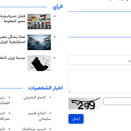
الرأي
فشل استراتيجية
محور المقاومة
لماذا يشكّل مضيق
استراتيجية لإيران
صدمة إيران لأحلام
اخبار الشخصيات
الامام الخامنئي
رئی
القضائی
الحاج قاسم
الس
ارسل
سليماني
نصرالله
السید عبدالملک
الش