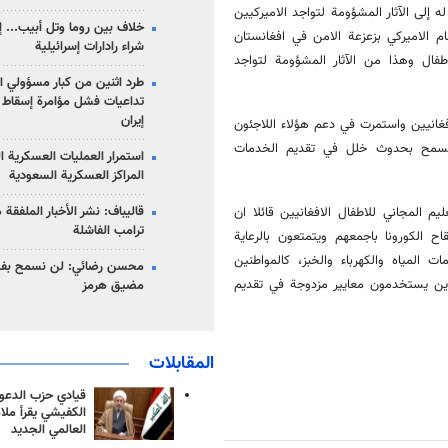
 له إلى الآثار المشؤومة لتواجد الاميركيين
خلاف بين روما وتل أبيب... إ
ام الاميركي بزعزعة الامن في افغانستان
شراء رادارات إسرائيلية
فال وهذا من الآثار المشؤومة لتواجد
طرد اثنين من كبار مسؤولي ال
تداعيات فشل مؤامرة إسقاط ا
إيران
فغانيين واستمرت في دعم هؤلاء اللاجئون
لم تسمح بحدوث خلل في تقديم الخدمات
استمرار العمليات العسكرية ا
المراكز العسكرية السعودية
قاليباف: نشر الأخبار الملفقة
م المجاني للاطفال الافغانيين قائلا ان
ترامب الفاشلة
اح الكورونا باجمعهم ويتمتعون بالرعاية
المياه والكهرباء والخبز، كالمواطنين
محسن رضائي: لن نسمح بفتح
لذين يستخدمون معايير مزدوجة في تقديم
مضيق هرمز
المقابلات
قيادي حزب الدعوة
الكفيشي يقرأ ملا
العالمي الجديد