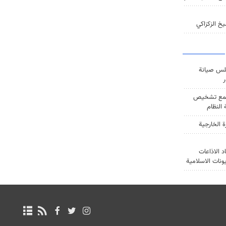
خ الزكزاكي
س صيانة
ر
ع تشخيص
النظام
ة الخارجية
د الاذاعات
يونات الاسلامية