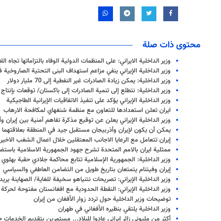
محتوى ذات صلة
وزير الداخلية الايراني: على المنظمات الدولية الوفاء بالتزاماتها تجاه ال
وزير الداخلية الإيراني ينفي مزاعم استهداف البنى التحتية الصاروخية ف
وزير الداخلية: يمكن زيادة الصادرات غير النفطية إلى 70 مليار دولار
وزير الداخلية: نتطلع إلى تنمية الصادرات إلى باكستان/ توقعات بإنتاج 14 مليون طن من الصلب في تشابهار
وزير الداخلية الإيراني يؤكد على تنفيذ الاتفاقيات الإيرانية الطاجيكية
ايران تعلن استعدادها للتعاون مع منظمة شنغهاي لمكافحة الارهاب
وزير الداخلية الإيراني يعلن عن توقيع مذكرة تفاهم أمنية بين إيران و
يمكن أن يكون لإيران وأذربيجان مستقبل جيد في المنطقة بعلاقتهما 
إيران تتعامل مع الرعايا الاجانب المعتقلين خلال اعمال الشغب الاخيرة
ممثلية ايران بالامم المتحدة تشرح جهود الجمهورية الاسلامية باستضا
وزير الداخلية: الجمهورية الإسلامية تتابع محاكمة جلادي حقبة بهلوي
إيران وفيتنام يتمتعان بتاريخ طويل من التضامن العاطفي والسياسي
وزير الداخلية الإيراني: تصريحات نتنياهو سخيفة للغاية/ الصهاينة يريد
وزير الداخلية الإيراني: النقطة الحدودية مع افغانستان مفتوحة لحركة
توضيحات وزير الداخلية حول تردد زوار الأفغان من إيران
وزير الداخلية يلتقي بنظيره الأفغاني في طهران
أكثر من مليوني زائر إيراني عادوا للبلاد... مستمرين بتقديم الخدمات 