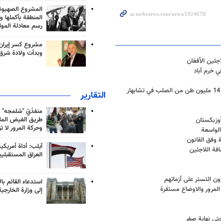
المشروع الصهيو
المنطقة بأكملها و
رسم معادلة الموا
مشروع كسر إيران
وبدأت ولادة شرق
لاجئين الأفغان
ي خرم آباد
التقارير
منفذَيّ "شلمجه" 
طريق الفيض الملي
أوزبكستان
وحركة المرور لا ت
الواسعة
 وفق القانون
آيلب: أداة أمريكي
فة اللاجئين
العراق المستقبلي
ون التستر على أزماتهم
استدعاء القائم بال
 المرور والاوضاع مستقرة
إلى وزارة الخارجية
حتى نهاية صفر