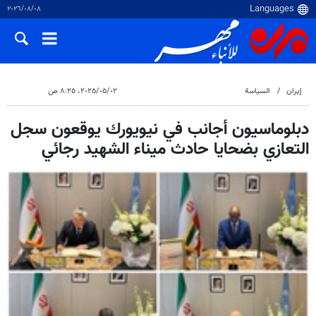
٠٨‏/٠٨‏/٢٠٢٦
إيران
السياسة
٠٢‏/٠٥‏/٢٠٢٥، ٨:٢٥ ص
دبلوماسيون أجانب في نيويورك يوقعون سجل
التعازي بضحايا حادث ميناء الشهيد رجائي