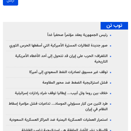
ارسل
توب تن
رئيس الجمهورية يعقد مؤتمراً صحفياً غداً
صور جديدة للطائرات المسيّرة الأميركية التي أسقطها الحرس الثوري
التلغراف: الحرب على إيران قد تتحول إلى أحد الأخطاء الأمريكية
التاريخية
توقف غير مسبوق لصادرات النفط السعودي إلى أميركا
فشل استراتيجية الضغط ضد محور المقاومة
خلاف بين روما وتل أبيب... إيطاليا توقف شراء رادارات إسرائيلية
طرد اثنين من كبار مسؤولي الموساد... تداعيات فشل مؤامرة إسقاط
النظام في إيران
استمرار العمليات العسكرية اليمنية ضد المراكز العسكرية السعودية
قاليباف: نشر الأخبار الملفقة هي استراتيجية ترامب الفاشلة