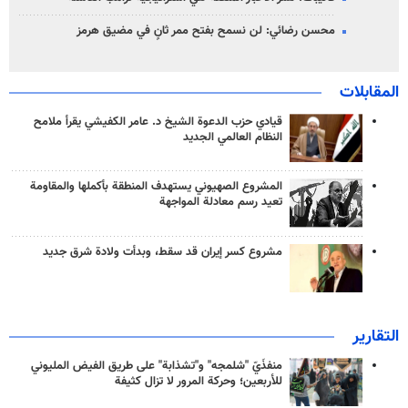
محسن رضائي: لن نسمح بفتح ممر ثانٍ في مضيق هرمز
المقابلات
قيادي حزب الدعوة الشيخ د. عامر الكفيشي يقرأ ملامح
النظام العالمي الجديد
المشروع الصهيوني يستهدف المنطقة بأكملها والمقاومة
تعيد رسم معادلة المواجهة
مشروع كسر إيران قد سقط، وبدأت ولادة شرق جديد
التقارير
منفذَيّ "شلمجه" و"تشذابة" على طريق الفيض المليوني
للأربعين؛ وحركة المرور لا تزال كثيفة