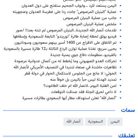
اليمن يستعد للرد …وابواب الجحيم ستفتح على دول العدوان
عملية "البنيان المرصوص" جاءت ردا على غطرسة العدوان وعنجهيته
جانب من عملية البنيان المرصوص
ملخص عملية البنيان المرصوص
تقدمات أنصار الله الجديدة..البنيان المرصوص لم تنته بعد!! /صور
فيديو يوثق لحظة إصابة طائرة "توريندو" التابعة للسعودية وإسقاطها
تم الاتفاق على الافراج عن 1400 أسير بينهم سعوديون وسودانيون
يحيى سريع: نفذنا عملية توازن الردع الثالثة بـ12 طائرة مسيرة بالسعودية
بالفيديو..منظومات دفاع جوي يمنية جديدة
تحركات العدو الصهيوني وما يُخطط له من أعمال عدوانية مرصودة
تظاهرات حاشدة في صنعاء تندیدا في التصنيف الأمريكي لأنصار الله
الحوثي: لا مانع من الجلوس لاستكمال الحوار في دولة قطر
تمديد الهدنة ليس حباً باليمن بل خوفاً منه
لمن الغلبة اليوم..لانصار الله ام حلف الطاغوت؟
لا داعي لحرق الجثة فقد صدقت التوقعات
"أنصار الله" تعلن استهداف مطار أبها السعودي بطائرات مسيرة
سمات
اليمن
السعودية
أنصار الله
تعليقك