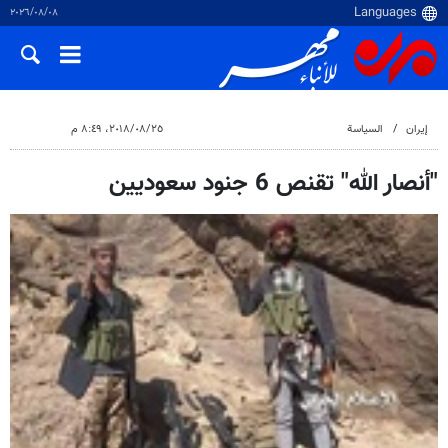
٠٨‏/٠٨‏/٢٠٢٦
إيران
السياسة
٢٥‏/٠٨‏/٢٠١٨، ٨:٤٩ م
"أنصار الله" تقنص 6 جنود سعوديين