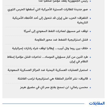
رئيس الجمهورية يعقد مؤتمراً صحفياً غداً
صور جديدة للطائرات المسيّرة الأميركية التي أسقطها الحرس الثوري
التلغراف: الحرب على إيران قد تتحول إلى أحد الأخطاء الأمريكية
التاريخية
توقف غير مسبوق لصادرات النفط السعودي إلى أميركا
فشل استراتيجية الضغط ضد محور المقاومة
خلاف بين روما وتل أبيب... إيطاليا توقف شراء رادارات إسرائيلية
طرد اثنين من كبار مسؤولي الموساد... تداعيات فشل مؤامرة إسقاط
النظام في إيران
استمرار العمليات العسكرية اليمنية ضد المراكز العسكرية السعودية
قاليباف: نشر الأخبار الملفقة هي استراتيجية ترامب الفاشلة
محسن رضائي: لن نسمح بفتح ممر ثانٍ في مضيق هرمز
المقابلات