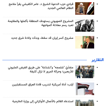
قيادي حزب الدعوة الشيخ د. عامر الكفيشي يقرأ ملامح
النظام العالمي الجديد
المشروع الصهيوني يستهدف المنطقة بأكملها والمقاومة
تعيد رسم معادلة المواجهة
مشروع كسر إيران قد سقط، وبدأت ولادة شرق جديد
التقارير
منفذَيّ "شلمجه" و"تشذابة" على طريق الفيض المليوني
للأربعين؛ وحركة المرور لا تزال كثيفة
آيلب: أداة أمريكية لتدريب قادة العراق المستقبليين
استدعاء القائم بالأعمال الأوكراني إلى وزارة الخارجية