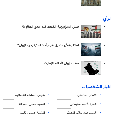
الرأي
فشل استراتيجية الضغط ضد محور المقاومة
لماذا يشكّل مضيق هرمز أداة استراتيجية لإيران؟
صدمة إيران لأحلام الإمارات
اخبار الشخصيات
الامام الخامنئي
رئیس السلطة القضائیة
الحاج قاسم سليماني
السيد حسن نصرالله
السید عبدالملک الحوثي
الشيخ عيسى قاسم