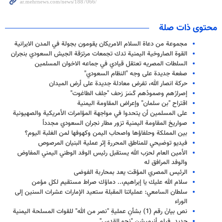
محتوى ذات صلة
مجموعة من دعاة السلام الامريكان يقومون بجولة في المدن الايرانية
القوة الصاروخية اليمنية تدك تجمعات مرتزقة الجيش السعودي بنجران
السلطات المصريه تعتقل قيادي في جماعه الاخوان المسلمين
صفعة جديدة على وجه "النظام السعودي"
حركة انصار الله، تفرض معادلة جديدة على أرض الميدان
إصرارُهم وصمودُهم كَسَرَ زحف "حِلف الطاغوت"
اقتراح "بن سلمان" وإعراض المقاومة اليمنية
على المسلمين أن يتحدوا في مواجهة المؤامرات الأمريكية والصهيونية
صواريخ المقاومة اليمنية تزور مطار نجران السعودي مجدداً
بين المملكة وحلفاؤها واصحاب اليمن وكهوفها لمن الغلبة اليوم؟
فيديو توضيحي للمناطق المحررة إثر عملية البنيان المرصوص
الأمين العام لحزب الله يستقبل رئيس الوفد الوطني اليمني المفاوض
والوفد المرافق له
الرئيس المصري المؤقت يعد بمحاربة الفوضى
سلام الله عليك یا إبراهيم،.. دماؤك صراط مستقيم لكل مؤمن
سلطان السامعي: عملياتنا المقبلة ستعيد الإمارات عشرات السنين إلى
الوراء
نص بيانْ رقم (1) بشأنِ عمليةِ "نصر من الله" للقوات المسلحة اليمنية
جديد..فيلم أنيميشن "نحو القدس"