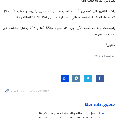
بفيروس كورونا لغاية الآن.
واشار التقرير الى تسجيل 165 حالة وفاة من المصابين بفيروس كوفيد 19 خلال
24 ساعة الماضية ليرتفع اجمالي عدد الوفيات الى 124 الفا 928حالة وفاة.
واوضحت بانه تم لغاية الآن اجراء 34 مليونا و551 ألفا و 206 إختبارا للكشف عن
الاصابة بالفيروس.
/انتهى/
رمز الخبر
1919123
محتوى ذات صلة
تسجيل 178 حالة وفاة جديدة بفيروس كورونا