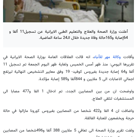
أعلنت وزارة الصحة والعلاج والتعلیم الطبي الايرانية عن تسجيل11 ألفا و
64إصابة و165حالة وفاة جديدة خلال الـ24 ساعة الماضية.
وأفادت
وكالة مهر للأنباء
، انه قالت العلاقات العامة بوزارة الصحة الايرانية في
تقريرها اليومي: منذ ظهر أمس الخميس ولغاية ظهر اليوم الجمعة تم تسجيل 11
ألفا و64 إصابة جديدة بفيروس كوفيد- 19 وفق معايير التشخيص النهائية ليرتفع
اجمالي الاصابات الى 5 ملايين و 844ألفا و589 إصابة مؤكدة.
واوضحت ان من بين المصابين الجدد، تم ادخال 1 الفا و477 مصابا الى
المستشفيات لتلقي العلاج.
واضافت ان 4 الفا و422 شخصا من المصابين بفيروس كورونا مازالوا في حالة
حرجة ويخضعون للعناية الفائقة.
ولفت تقرير وزارة الصحة الى تعافي 5 ملايين 388 ألفا و496شخصا من المصابين