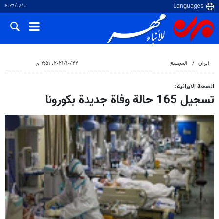
١٠‏/٠٨‏/٢٠٢٦
إيران
المجتمع
٢٢‏/١٠‏/٢٠٢١، ٢:٥١ م
الصحة الايرانية:
تسجيل 165 حالة وفاة جديدة بكورونا