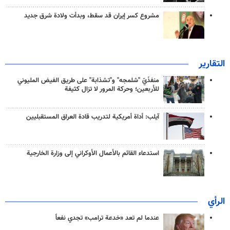
مشروع كسر إيران قد سقط، وبدأت ولادة شرق جديد
التقارير
منفذَيّ "شلمجه" و"تشذابة" على طريق الفيض المليوني
للأربعين؛ وحركة المرور لا تزال كثيفة
آيلب: أداة أمريكية لتدريب قادة العراق المستقبليين
استدعاء القائم بالأعمال الأوكراني إلى وزارة الخارجية
الرأي
عندما لم تعد «خدعة ترامب» تجدي نفعاً